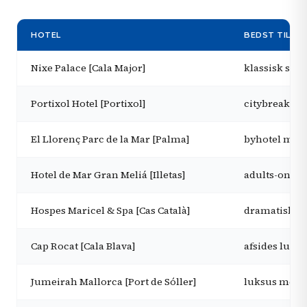
HOTEL
BEDST TIL
Nixe Palace [Cala Major]
klassisk str
Portixol Hotel [Portixol]
citybreak v
El Llorenç Parc de la Mar [Palma]
byhotel med 
Hotel de Mar Gran Meliá [Illetas]
adults-only 
Hospes Maricel & Spa [Cas Català]
dramatisk lu
Cap Rocat [Cala Blava]
afsides luks
Jumeirah Mallorca [Port de Sóller]
luksus med s