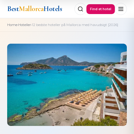
Best
Mallorca
Hotels
Find et hotel
›
›
Home
Hoteller
12 bedste hoteller på Mallorca med havudsigt [2026]