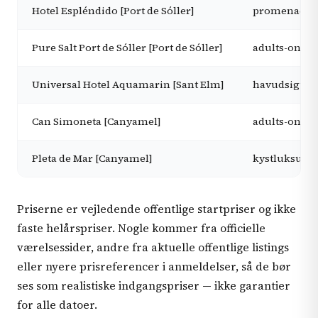
Hotel Espléndido [Port de Sóller]
promenade- 
Pure Salt Port de Sóller [Port de Sóller]
adults-only 
Universal Hotel Aquamarin [Sant Elm]
havudsigt i f
Can Simoneta [Canyamel]
adults-only 
Pleta de Mar [Canyamel]
kystluksus m
Priserne er vejledende offentlige startpriser og ikke
faste helårspriser. Nogle kommer fra officielle
værelsessider, andre fra aktuelle offentlige listings
eller nyere prisreferencer i anmeldelser, så de bør
ses som realistiske indgangspriser — ikke garantier
for alle datoer.