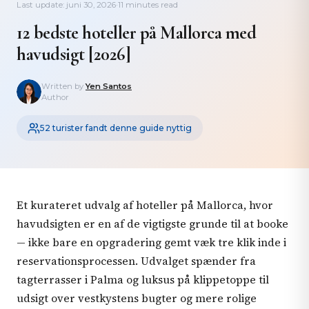
Last update: juni 30, 2026
·
11 minutes read
12 bedste hoteller på Mallorca med
havudsigt [2026]
Written by
Yen Santos
Author
52 turister fandt denne guide nyttig
Et kurateret udvalg af hoteller på Mallorca, hvor
havudsigten er en af de vigtigste grunde til at booke
— ikke bare en opgradering gemt væk tre klik inde i
reservationsprocessen. Udvalget spænder fra
tagterrasser i Palma og luksus på klippetoppe til
udsigt over vestkystens bugter og mere rolige