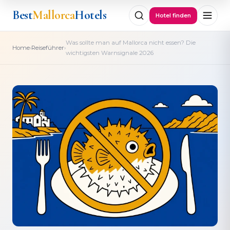
Best
Mallorca
Hotels
Hotel finden
Was sollte man auf Mallorca nicht essen? Die
›
›
Home
Reiseführer
wichtigsten Warnsignale 2026