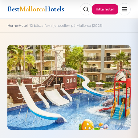
Best
Mallorca
Hotels
Hitta hotell
›
›
Home
Hotell
12 bästa familjehotellen på Mallorca [2026]