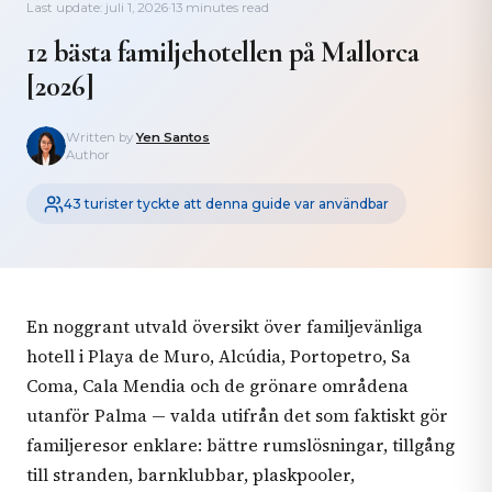
Last update: juli 1, 2026
·
13 minutes read
12 bästa familjehotellen på Mallorca
[2026]
Written by
Yen Santos
Author
43 turister tyckte att denna guide var användbar
En noggrant utvald översikt över familjevänliga
hotell i Playa de Muro, Alcúdia, Portopetro, Sa
Coma, Cala Mendia och de grönare områdena
utanför Palma — valda utifrån det som faktiskt gör
familjeresor enklare: bättre rumslösningar, tillgång
till stranden, barnklubbar, plaskpooler,