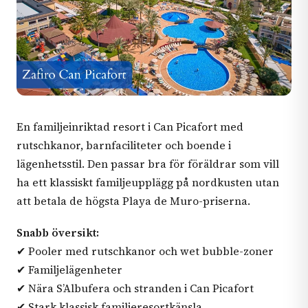
En familjeinriktad resort i Can Picafort med
rutschkanor, barnfaciliteter och boende i
lägenhetsstil. Den passar bra för föräldrar som vill
ha ett klassiskt familjeupplägg på nordkusten utan
att betala de högsta Playa de Muro-priserna.
Snabb översikt:
✔ Pooler med rutschkanor och wet bubble-zoner
✔ Familjelägenheter
✔ Nära S’Albufera och stranden i Can Picafort
✔ Stark klassisk familjeresortkänsla