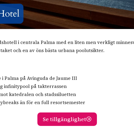
tadshotell i centrala Palma med en liten men verkligt minnes
 taket och en av öns bästa urbana poolutsikter.
e i Palma på Avinguda de Jaume III
g infinitypool på takterrassen
 mot katedralen och stadssiluetten
itybreaks än för en full resortsemester
Se tillgänglighet