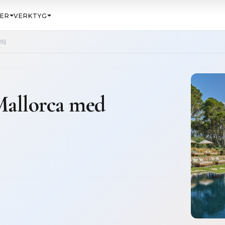
ER
VERKTYG
26]
 Mallorca med