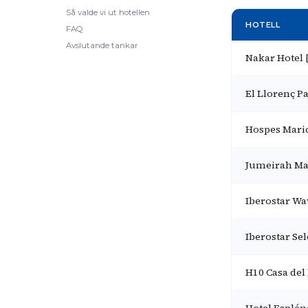
Så valde vi ut hotellen
HOTELL
FAQ
Avslutande tankar
Nakar Hotel 
El Llorenç P
Hospes Maric
Jumeirah Mal
Iberostar Wa
Iberostar Se
H10 Casa del