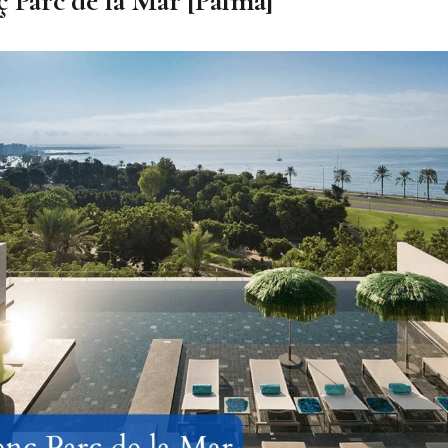
ç Parc de la Mar [Palma]