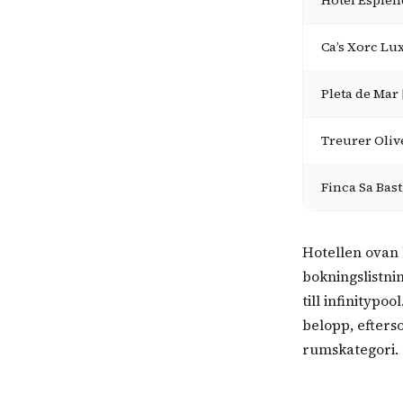
Hotel Esplénd
Ca’s Xorc Lux
Pleta de Mar
Treurer Oliv
Finca Sa Bast
Hotellen ovan h
bokningslistni
till infinitypo
belopp, efters
rumskategori.