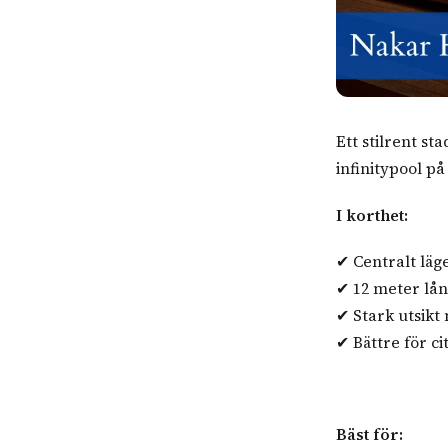
Ett stilrent s
infinitypool på
I korthet:
✔ Centralt läg
✔ 12 meter lån
✔ Stark utsikt
✔ Bättre för c
Bäst för: