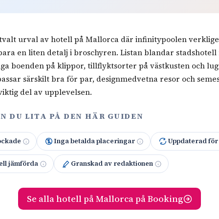
valt urval av hotell på Mallorca där infinitypoolen verklige
 bara en liten detalj i broschyren. Listan blandar stadshotel
iga boenden på klippor, tillflyktsorter på västkusten och lug
passar särskilt bra för par, designmedvetna resor och seme
viktig del av upplevelsen.
N DU LITA PÅ DEN HÄR GUIDEN
ockade
Inga betalda placeringar
Uppdaterad fö
ell jämförda
Granskad av redaktionen
Se alla hotell på Mallorca på Booking