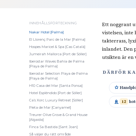
INNEHÅLLSFÖRTECKNING
Ett noggrant ut
vistelsen, inte
Nakar Hotel [Palma]
El Llorenç Parc de la Mar [Palma]
takterrass, lyx
Hospes Maricel & Spa [Cas Català]
inlandet. Den 
Jumeirah Mallorca [Port de Sóller]
utsikten är en 
Iberostar Waves Bahía de Palma
[Playa de Palma]
DÄRFÖR KA
Iberostar Selection Playa de Palma
[Playa de Palma]
H10 Casa del Mar [Santa Ponsa]
Handpl
Hotel Espléndido [Port de Sóller]
Ca’s Xorc Luxury Retreat [Sóller]
12
hot
Pleta de Mar [Canyamel]
Treurer Olive Grove & Grand House
[Algaida]
Finca Sa Bastida [Sant Joan]
Så väljer du rätt område