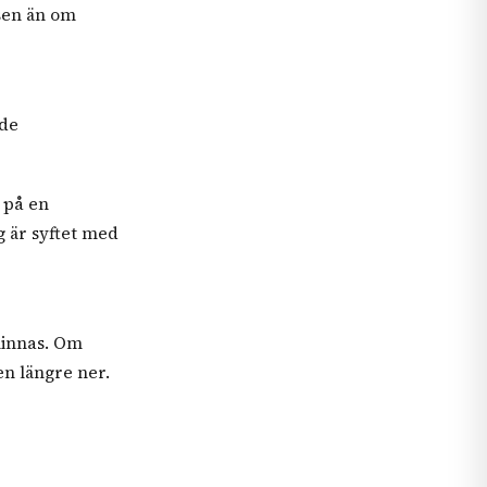
sen än om
åde
 på en
g är syftet med
minnas. Om
en längre ner.