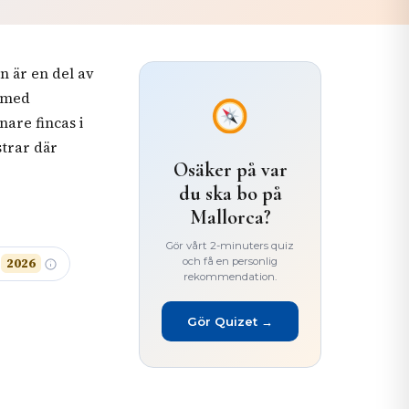
n är en del av
l med
nare fincas i
strar där
Osäker på var
du ska bo på
Mallorca?
Gör vårt 2-minuters quiz
och få en personlig
r
2026
rekommendation.
Gör Quizet →