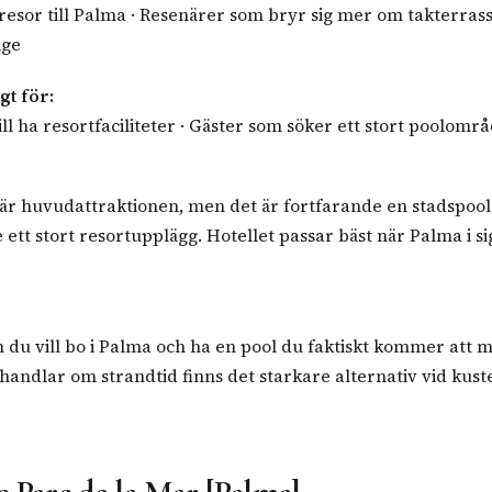
esor till Palma · Resenärer som bryr sig mer om takterras
äge
gt för:
ll ha resortfaciliteter · Gäster som söker ett stort poolomr
 är huvudattraktionen, men det är fortfarande en stadspool
e ett stort resortupplägg. Hotellet passar bäst när Palma i si
du vill bo i Palma och ha en pool du faktiskt kommer att 
handlar om strandtid finns det starkare alternativ vid kust