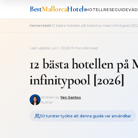
Best
Mallorca
Hotels
HOTELL
RESEGUIDE
VÄD
›
›
Home
Hotell
12 bästa hotellen på Mallorca med infinitypool [20
Last update: juli 1, 2026
·
13 minutes read
12 bästa hotellen på
infinitypool [2026]
Written by
Yen Santos
Author
50 turister tyckte att denna guide var användbar