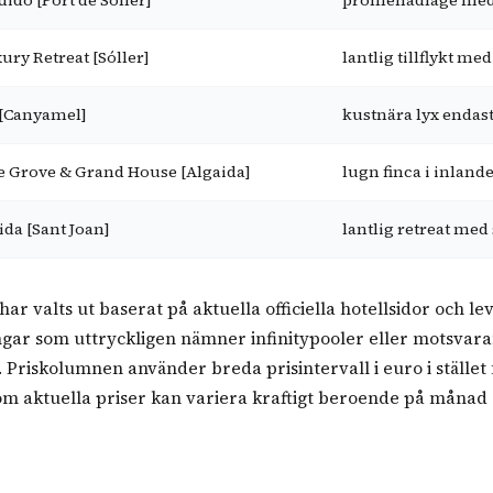
ido [Port de Sóller]
promenadläge med 
ury Retreat [Sóller]
lantlig tillflykt me
 [Canyamel]
kustnära lyx endast
e Grove & Grand House [Algaida]
lugn finca i inlande
ida [Sant Joan]
lantlig retreat med
ar valts ut baserat på aktuella officiella hotellsidor och l
ngar som uttryckligen nämner infinitypooler eller motsvara
ol. Priskolumnen använder breda prisintervall i euro i stället 
om aktuella priser kan variera kraftigt beroende på månad