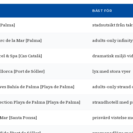
BÄST FÖR
[Palma]
stadsutsikt från ta
arc de la Mar [Palma]
adults-only infinity
el & Spa [Cas Català]
dramatisk miljö vi
lorca [Port de Sóller]
lyx med stora vyer
ves Bahía de Palma [Playa de Palma]
adults-only strand 
lection Playa de Palma [Playa de Palma]
strandhotell med p
 Mar [Santa Ponsa]
prisvärd vistelse m