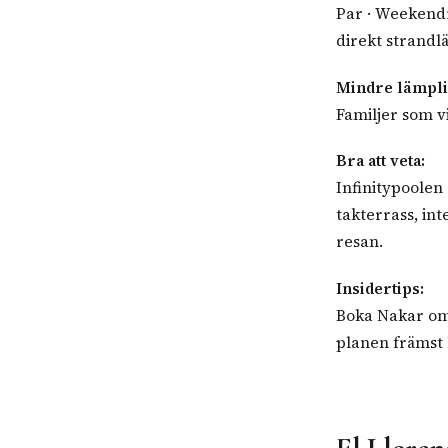
Par · Weekendr
direkt strandl
Mindre lämpli
Familjer som vi
Bra att veta:
Infinitypoolen
takterrass, int
resan.
Insidertips:
Boka Nakar om 
planen främst 