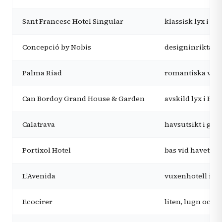
Sant Francesc Hotel Singular
klassisk lyx i st
Concepció by Nobis
designinriktade 
Palma Riad
romantiska vuxe
Can Bordoy Grand House & Garden
avskild lyx i Pa
Calatrava
havsutsikt i gam
Portixol Hotel
bas vid havet n
L’Avenida
vuxenhotell i Só
Ecocirer
liten, lugn och 