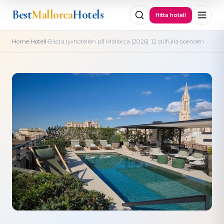
Best
Mallorca
Hotels
Hitta hotell
›
›
Home
Hotell
Bästa lyxhotellen på Mallorca [2026]: 12 stilfulla boenden