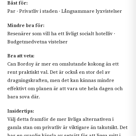
Bäst för:
Par · Privatliv i staden · Långsammare lyxvistelser
Mindre bra för:
Resenärer som vill ha ett livligt socialt hotelliv ·
Budgetmedvetna vistelser
Bra att veta:
Can Bordoy är mer en omslutande kokong än ett
rent praktiskt val. Det är också en stor del av
dragningskraften, men det kan kännas mindre
effektivt om planen är att vara ute hela dagen och
bara sova där.
Insidertips:
Välj detta framför de mer livliga alternativen i
gamla stan om privatliv är viktigare än takutsikt. Det
har en ovanlig känsla av reträtt för att ligga mitt i