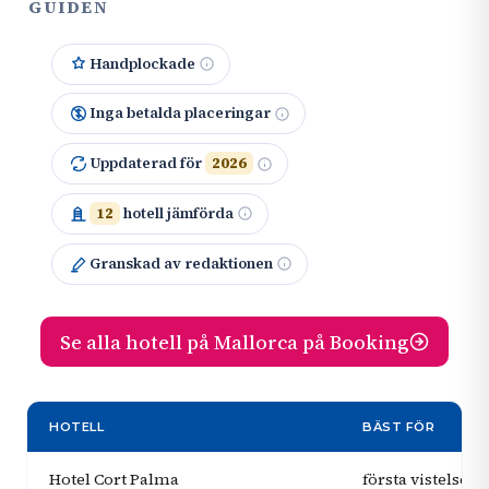
GUIDEN
Handplockade
Inga betalda placeringar
Uppdaterad för
2026
12
hotell jämförda
Granskad av redaktionen
Se alla hotell på Mallorca på Booking
HOTELL
BÄST FÖR
Hotel Cort Palma
första vistelsen 