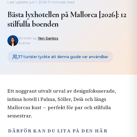
Last update: juli 1, 2026
·
11 minutes read
Bästa lyxhotellen på Mallorca [2026]: 12
stilfulla boenden
Written by
Yen Santos
Author
37 turister tyckte att denna guide var användbar
Ett noggrant utvalt urval av designfokuserade,
intima hotell i Palma, Sóller, Deià och längs
Mallorcas kust — perfekt för par och stilfulla
semestrar.
DÄRFÖR KAN DU LITA PÅ DEN HÄR