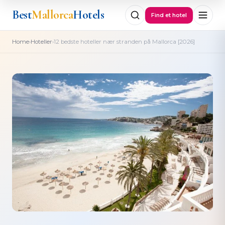
Best
Mallorca
Hotels
Find et hotel
›
›
Home
Hoteller
12 bedste hoteller nær stranden på Mallorca [2026]