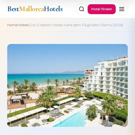
Best
Mallorca
Hotels
Hotel finden
›
›
Home
Hotels
Die 12 besten Hotels nahe dem Flughafen Palma [2026]