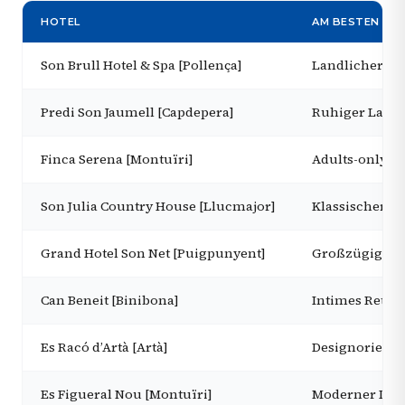
HOTEL
AM BESTEN FÜR
Son Brull Hotel & Spa [Pollença]
Landlicher L
Predi Son Jaumell [Capdepera]
Ruhiger Landl
Finca Serena [Montuïri]
Adults-only-R
Son Julia Country House [Llucmajor]
Klassischer F
Grand Hotel Son Net [Puigpunyent]
Großzügiger L
Can Beneit [Binibona]
Intimes Retrea
Es Racó d’Artà [Artà]
Designorientie
Es Figueral Nou [Montuïri]
Moderner Land