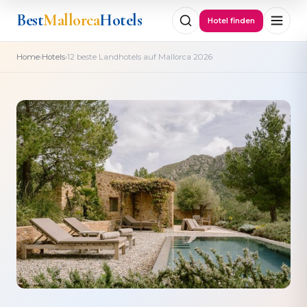
Best
Mallorca
Hotels
Hotel finden
›
›
Home
Hotels
12 beste Landhotels auf Mallorca 2026