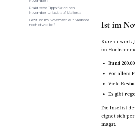
November?
Praktische Tipps für deinen
November-Urlaub auf Mallorca
Fazit: Ist im November auf Mallorca
Ist im No
noch etwas los?
Kurzantwort: J
im Hochsomme
Rund 200.00
Vor allem
P
Viele
Resta
Es gibt
rege
Die Insel ist d
eignet sich pe
magst.