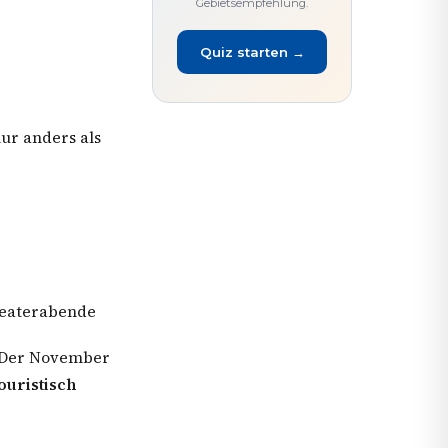
Gebietsempfehlung.
Quiz starten →
nur anders als
heaterabende
r. Der November
ouristisch