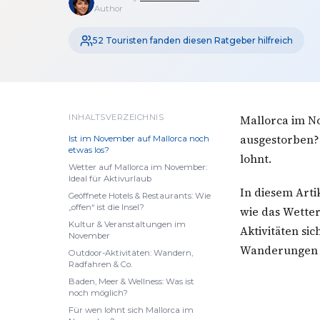
Author
52 Touristen fanden diesen Ratgeber hilfreich
INHALTSVERZEICHNIS
Mallorca im No
ausgestorben? 
Ist im November auf Mallorca noch
etwas los?
lohnt.
Wetter auf Mallorca im November:
Ideal für Aktivurlaub
In diesem Arti
Geöffnete Hotels & Restaurants: Wie
„offen“ ist die Insel?
wie das Wetter
Kultur & Veranstaltungen im
Aktivitäten si
November
Wanderungen i
Outdoor-Aktivitäten: Wandern,
Radfahren & Co.
Baden, Meer & Wellness: Was ist
noch möglich?
Für wen lohnt sich Mallorca im