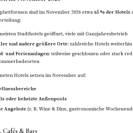
plattformen sind im November 2026 etwa
65 % der Hotels
a
erteilung:
 meisten Stadthotels geöffnet, viele mit Ganzjahresbetrieb
óller und andere größere Orte
: zahlreiche Hotels weiterhin
nd- und Ferienanlagen
: teilweise geschlossen oder stark reduz
 Sommerbadeorten
fneten Hotels setzen im November auf:
ellnessbereiche
ls oder beheizte Außenpools
he Angebote
(z. B. Wine & Dine, gastronomische Wochenend
, Cafés & Bars