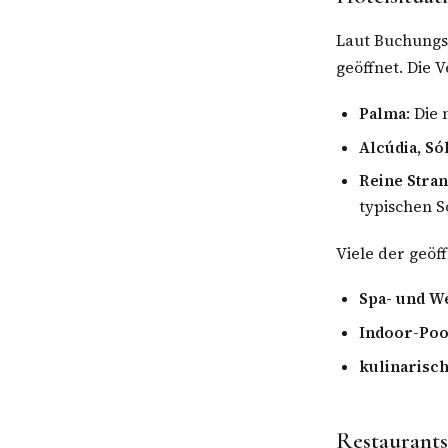
Laut Buchungs
geöffnet. Die V
Palma
: Die
Alcúdia, S
Reine Stra
typischen
Viele der geöf
Spa- und W
Indoor-Poo
kulinarisc
Restaurants