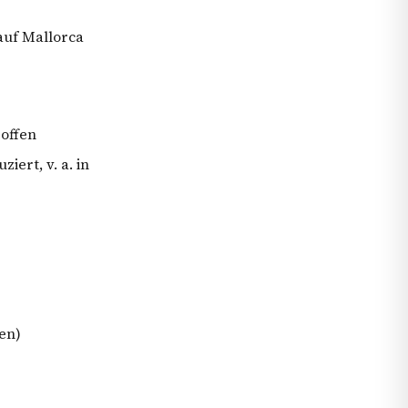
uf Mallorca
 offen
iert, v. a. in
en)