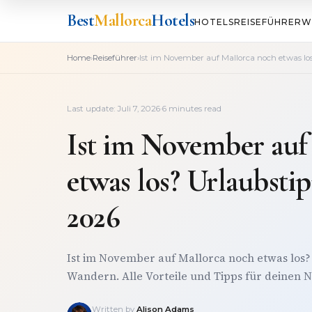
Best
Mallorca
Hotels
HOTELS
REISEFÜHRER
W
›
›
Home
Reiseführer
Ist im November auf Mallorca noch etwas lo
Last update: Juli 7, 2026
·
6 minutes read
Ist im November auf
etwas los? Urlaubsti
2026
Ist im November auf Mallorca noch etwas los? 
Wandern. Alle Vorteile und Tipps für deinen
Written by
Alison Adams