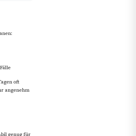
anen:
Fälle
agen oft
ehr angenehm
abil genug für