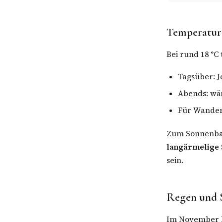
Temperatur
Bei rund 18 °C
Tagsüber: J
Abends: wär
Für Wander
Zum Sonnenbad
langärmelige S
sein.
Regen und 
Im November 