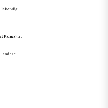
 lebendig:
eil Palma)
ist
n, andere