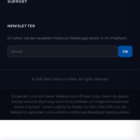
SUPPORT
NEWSLETTER
Erhalten Sie die neuesten Mallorca-Reisetipps direkt in Ihr Postfach.
OK
© 2026 Best Mallorca Hotels. All rights reserved.
Einige der Links auf dieser Website sind Affiliate-Links. Wenn du darauf
klickst und eine Buchung vornimmst, erhalten wir möglicherweise eine
kleine Provision – ohne zusätzliche Kosten für dich. Dies hilft uns, die
Website zu betreiben und weiterhin kostenlose Reisetipps bereitzustellen.