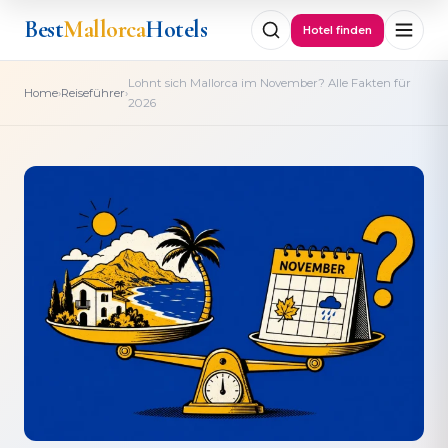
Best
Mallorca
Hotels
Hotel finden
Lohnt sich Mallorca im November? Alle Fakten für
›
›
Home
Reiseführer
2026