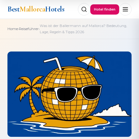
Best
Mallorca
Hotels
Hotel finden
Was ist der Ballermann auf Mallorca? Bedeutung,
›
›
Home
Reiseführer
Lage, Regeln & Tipps 2026