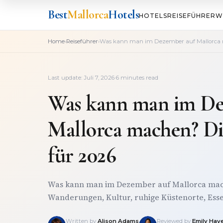
Best
Mallorca
Hotels
HOTELS
REISEFÜHRER
W
›
›
Home
Reiseführer
Was kann man im Dezember auf Mallorca m
Last update: Juli 7, 2026
·
6 minutes read
Was kann man im De
Mallorca machen? Die
für 2026
Was kann man im Dezember auf Mallorca mac
Wanderungen, Kultur, ruhige Küstenorte, Esse
Written by
Alison Adams
Reviewed by
Emily Hay