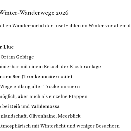
e Winter-Wanderwege 2026
iellen Wanderportal der Insel zählen im Winter vor allem d
r Lluc
r Ort im Gebirge
inierbar mit einem Besuch der Klosteranlage
dra en Sec (Trockenmauerroute)
e Wege entlang alter Trockenmauern
öglich, aber auch als einzelne Etappen
 bei
Deià
und
Valldemossa
nlandschaft, Olivenhaine, Meerblick
atmosphärisch mit Winterlicht und weniger Besuchern