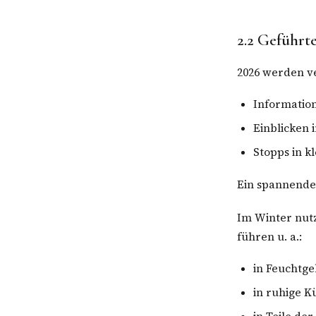
2.2 Geführ
2026 werden v
Informatio
Einblicken 
Stopps in k
Ein spannender
Im Winter nutz
führen u. a.:
in Feuchtge
in ruhige K