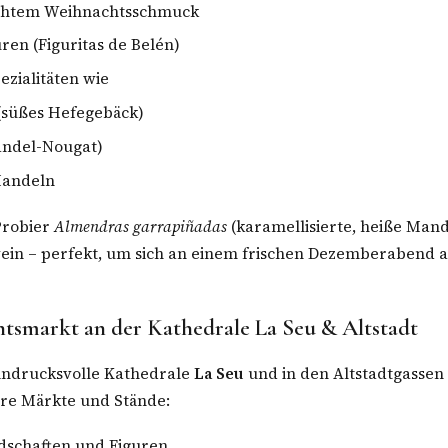
htem Weihnachtsschmuck
ren (Figuritas de Belén)
ezialitäten wie
(süßes Hefegebäck)
ndel-Nougat)
Mandeln
robier
Almendras garrapiñadas
(karamellisierte, heiße Man
wein – perfekt, um sich an einem frischen Dezemberabend
htsmarkt an der Kathedrale La Seu & Altstadt
indrucksvolle Kathedrale
La Seu
und in den Altstadtgassen 
ere Märkte und Stände:
dschaften und Figuren