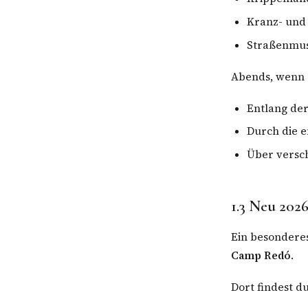
Kranz- und
Straßenmus
Abends, wenn d
Entlang de
Durch die e
Über versc
1.3 Neu 20
Ein besonderes
Camp Redó
.
Dort findest du