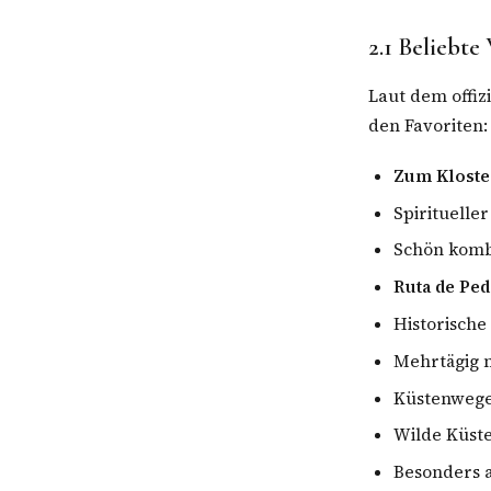
2.1 Beliebt
Laut dem offiz
den Favoriten:
Zum Kloste
Spirituelle
Schön komb
Ruta de Pe
Historisch
Mehrtägig m
Küstenwege
Wilde Küste
Besonders 