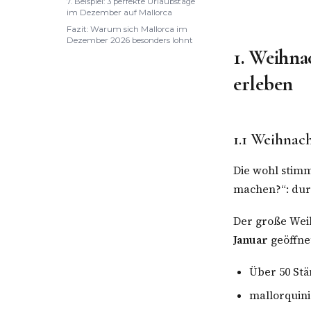
7. Beispiel: 3 perfekte Urlaubstage
im Dezember auf Mallorca
Fazit: Warum sich Mallorca im
Dezember 2026 besonders lohnt
1. Weihna
erleben
1.1 Weihnac
Die wohl stim
machen?“: dur
Der große Wei
Januar
geöffnet
Über 50 Stä
mallorquin