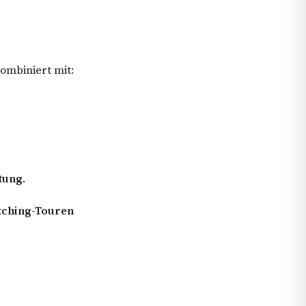
ombiniert mit:
tung
.
tching-Touren