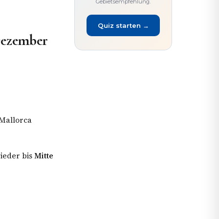
Gebietsempfehlung.
Quiz starten →
Dezember
Mallorca
wieder bis
Mitte