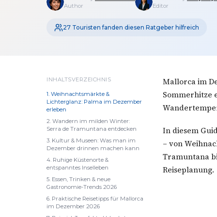
Author
Editor
27 Touristen fanden diesen Ratgeber hilfreich
INHALTSVERZEICHNIS
Mallorca im De
Sommerhitze e
1. Weihnachtsmärkte &
Lichterglanz: Palma im Dezember
Wandertempera
erleben
2. Wandern im milden Winter:
In diesem Gui
Serra de Tramuntana entdecken
3. Kultur & Museen: Was man im
– von Weihnac
Dezember drinnen machen kann
Tramuntana bis
4. Ruhige Küstenorte &
entspanntes Inselleben
Reiseplanung.
5. Essen, Trinken & neue
Gastronomie-Trends 2026
6. Praktische Reisetipps für Mallorca
im Dezember 2026