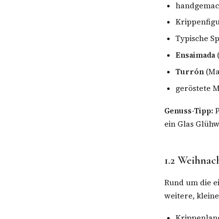
handgemac
Krippenfigu
Typische Sp
Ensaimada
Turrón
(Ma
geröstete 
Genuss-Tipp:
P
ein Glas Glüh
1.2 Weihnac
Rund um die e
weitere, klein
Krippenlan