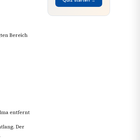
Quiz starten →
ten Bereich
lma entfernt
tlang. Der
d