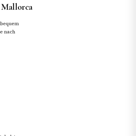
 Mallorca
d bequem
 je nach