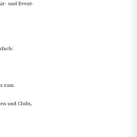
Air- und Event-
nfach:
ts zum
ten und Clubs,