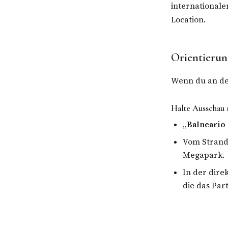
internationale
Location.
Orientierun
Wenn du an der
Halte Ausschau
„Balneario 
Vom Strandk
Megapark.
In der dire
die das Pa