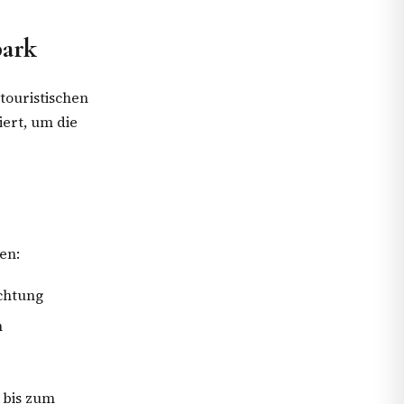
park
touristischen
iert, um die
en:
ichtung
h
 bis zum