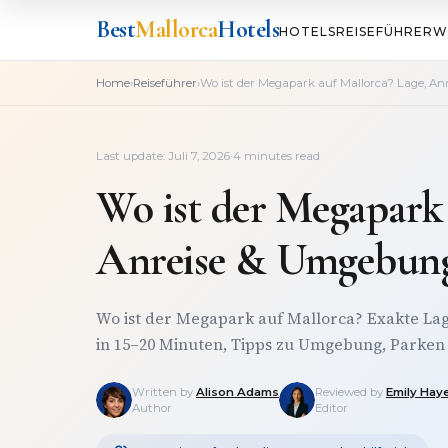
Best
Mallorca
Hotels
HOTELS
REISEFÜHRER
W
›
›
Home
Reiseführer
Wo ist der Megapark auf Mallorca? Lage, A
Last update: Juli 7, 2026
·
4 minutes read
Wo ist der Megapark 
Anreise & Umgebung
Wo ist der Megapark auf Mallorca? Exakte La
in 15–20 Minuten, Tipps zu Umgebung, Parken 
Written by
Alison Adams
Reviewed by
Emily Hay
Author
Editor