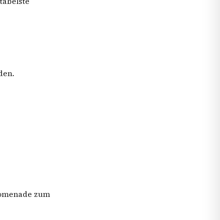
tabelste
den.
promenade zum