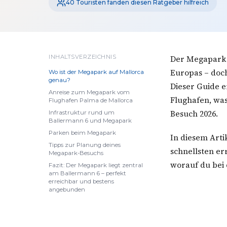
40 Touristen fanden diesen Ratgeber hilfreich
INHALTSVERZEICHNIS
Der Megapark a
Europas – doch
Wo ist der Megapark auf Mallorca
genau?
Dieser Guide e
Anreise zum Megapark vom
Flughafen, was
Flughafen Palma de Mallorca
Besuch 2026.
Infrastruktur rund um
Ballermann 6 und Megapark
Parken beim Megapark
In diesem Arti
Tipps zur Planung deines
schnellsten er
Megapark-Besuchs
worauf du bei 
Fazit: Der Megapark liegt zentral
am Ballermann 6 – perfekt
erreichbar und bestens
angebunden