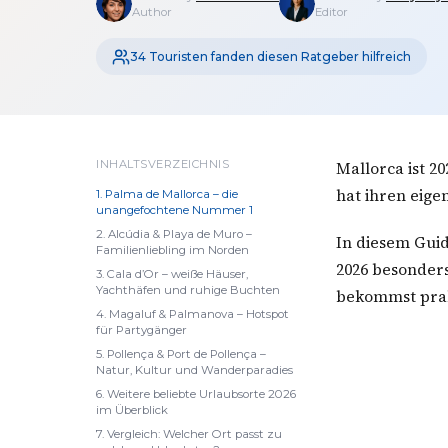
Author
Editor
34 Touristen fanden diesen Ratgeber hilfreich
INHALTSVERZEICHNIS
Mallorca ist 20
hat ihren eige
1. Palma de Mallorca – die
unangefochtene Nummer 1
2. Alcúdia & Playa de Muro –
In diesem Guid
Familienliebling im Norden
2026 besonder
3. Cala d’Or – weiße Häuser,
Yachthäfen und ruhige Buchten
bekommst prak
4. Magaluf & Palmanova – Hotspot
für Partygänger
5. Pollença & Port de Pollença –
Natur, Kultur und Wanderparadies
6. Weitere beliebte Urlaubsorte 2026
im Überblick
7. Vergleich: Welcher Ort passt zu