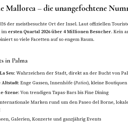
de Mallorca – die unangefochtene Num
026 der meistbesuchte Ort der Insel. Laut offiziellen Touris
t im
ersten Quartal 2026 über 4 Millionen Besucher
. Kein 
niert so viele Facetten auf so engem Raum.
ts in Palma
 La Seu
: Wahrzeichen der Stadt, direkt an der Bucht von P
 Altstadt
: Enge Gassen, Innenhöfe (
Patios
), kleine Boutiquen
ie-Szene
: Von trendigen Tapas-Bars bis Fine Dining
 Internationale Marken rund um den Paseo del Borne, lokale
t
seen, Galerien, Konzerte und ganzjährig Events