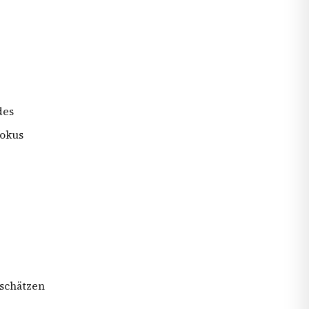
des
fokus
 schätzen