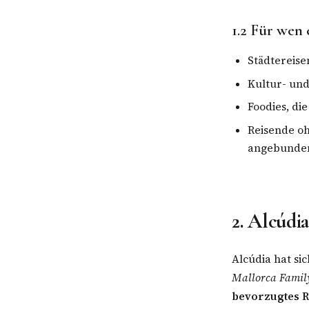
1.2 Für wen 
Städtereise
Kultur- und
Foodies, di
Reisende o
angebunden
2. Alcúdi
Alcúdia hat sic
Mallorca Family
bevorzugtes R