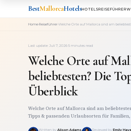
Best
Mallorca
Hotels
HOTELS
REISEFÜHRER
W
›
›
Home
Reiseführer
Welche Orte auf Mallorca sind am beliebtest
Last update: Juli 7, 2026
·
5 minutes read
Welche Orte auf Mal
beliebtesten? Die To
Überblick
Welche Orte auf Mallorca sind am beliebtesten
Tipps & passenden Urlaubsorten für Familien,
Written by
Alison Adams
Reviewed by
Emily Hay