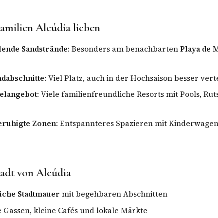
amilien Alcúdia lieben
llende Sandstrände
: Besonders am benachbarten
Playa de 
ndabschnitte
: Viel Platz, auch in der Hochsaison besser ver
telangebot
: Viele familienfreundliche Resorts mit Pools, Rut
eruhigte Zonen
: Entspannteres Spazieren mit Kinderwagen
tadt von Alcúdia
liche Stadtmauer
mit begehbaren Abschnitten
 Gassen, kleine Cafés und lokale Märkte