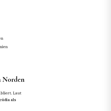
en
nien
im Norden
bliert. Laut
údia als