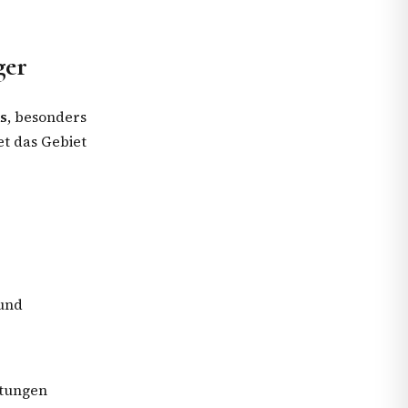
ger
s
, besonders
t das Gebiet
 und
ltungen