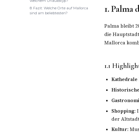
welchem Urlaubstyp?
1. Palma 
8. Fazit: Welche Orte auf Mallorca
sind am beliebtesten?
Palma bleibt 2
die Hauptstad
Mallorca kombi
1.1 Highligh
Kathedrale
Historische
Gastronom
Shopping
:
der Altstad
Kultur
: Mu