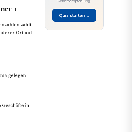
Gebietsempfehlung.
mer 1
Quiz starten →
tenzahlen zählt
anderer Ort auf
alma gelegen
 Geschäfte in