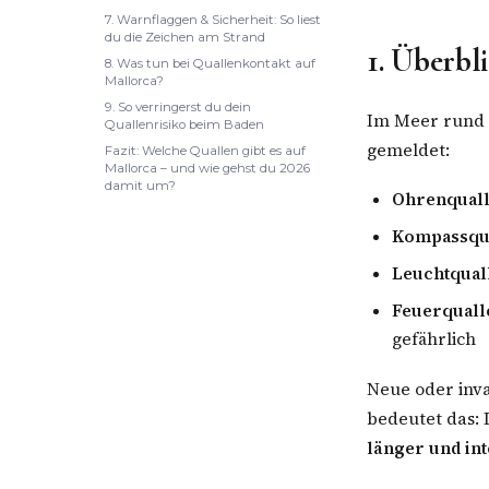
7. Warnflaggen & Sicherheit: So liest
du die Zeichen am Strand
1. Überbl
8. Was tun bei Quallenkontakt auf
Mallorca?
9. So verringerst du dein
Im Meer rund 
Quallenrisiko beim Baden
gemeldet:
Fazit: Welche Quallen gibt es auf
Mallorca – und wie gehst du 2026
damit um?
Ohrenqualle
Kompassqua
Leuchtquall
Feuerqualle
gefährlich
Neue oder inva
bedeutet das: 
länger und in