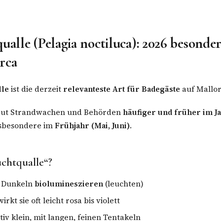
qualle (Pelagia noctiluca): 2026 besonde
rca
lle
ist die derzeit
relevanteste Art für Badegäste
auf Mallor
 laut Strandwachen und Behörden
häufiger und früher im J
nsbesondere im
Frühjahr (Mai, Juni)
.
chtqualle“?
m Dunkeln
biolumineszieren
(leuchten)
rkt sie oft leicht rosa bis violett
tiv klein, mit langen, feinen Tentakeln