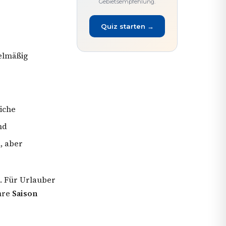
Gebietsempfehlung.
Quiz starten →
elmäßig
iche
nd
, aber
. Für Urlauber
ihre
Saison