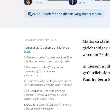
Author
Editor
24 Touristen fanden diesen Ratgeber hilfreich
INHALTSVERZEICHNIS
Mallorca steht
gleichzeitig w
1. Überblick: Quallen auf Mallorca
2026
warmen Frühlin
2. Ohrenqualle (Aurelia aurita): Die
häufigste, meist harmlose Qualle
In diesem Arti
3. Kompassqualle (Chrysaora
hysoscella): Schön, aber
gefährlich sie 
schmerzhaft
Familie beim 
4. Leuchtqualle (Pelagia noctiluca):
2026 besonders häufig auf Mallorca
5. Feuerqualle / Portugiesische
Galeere (Physalia physalis): Sehr
selten, aber gefährlich
6. Quallensaison 2026 auf Mallorca:
Länger und intensiver