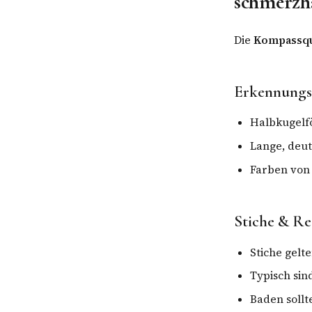
schmerzh
Die
Kompassqu
Erkennung
Halbkugelf
Lange, deut
Farben von
Stiche & Re
Stiche gelt
Typisch si
Baden sollt