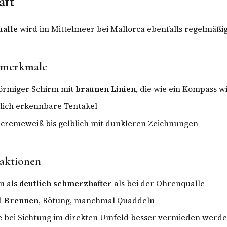
aft
alle
wird im Mittelmeer bei Mallorca ebenfalls regelmäßig
smerkmale
örmiger Schirm mit
braunen Linien
, die wie ein Kompass w
lich erkennbare Tentakel
 cremeweiß bis gelblich mit dunkleren Zeichnungen
aktionen
en als
deutlich schmerzhafter
als bei der Ohrenqualle
nd
Brennen
, Rötung, manchmal Quaddeln
e bei Sichtung im direkten Umfeld besser vermieden werd