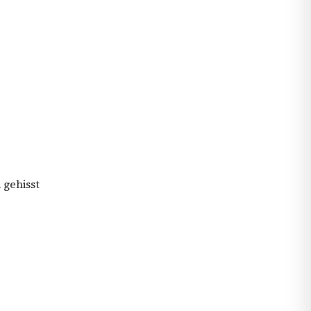
n
gehisst