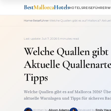
Best
Mallorca
Hotels
HOTELS
REISEFÜHRER
W
›
›
Home
Reiseführer
Welche Quallen gibt es auf Mallorca? Aktuel
Last update: Juli 7, 2026
·
5 minutes read
Welche Quallen gibt 
Aktuelle Quallenart
Tipps
Welche Quallen gibt es auf Mallorca 2026? Übe
aktuelle Warnlagen und Tipps für sicheres Ba
Written by
Alison Adams
Reviewed by
Emily Hay