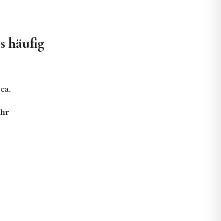
rs häufig
ca.
ahr