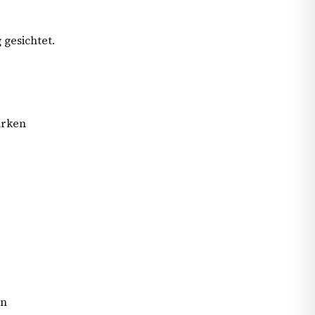
 gesichtet.
irken
en