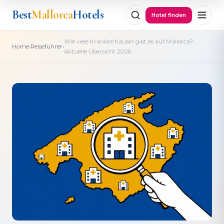
Best
Mallorca
Hotels
Hotel finden
Wie viele Krankenhäuser gibt es auf Mallorca?
›
›
Home
Reiseführer
Aktuelle Übersicht 2026