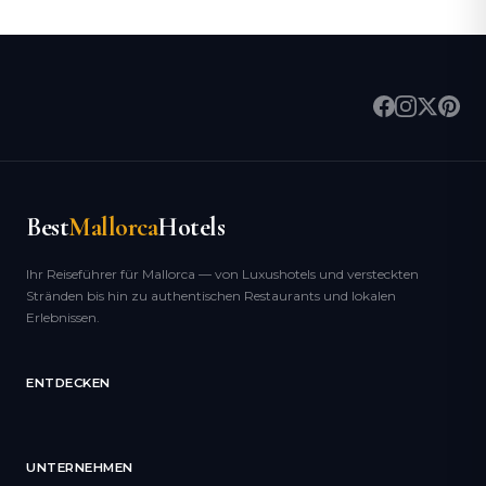
Best
Mallorca
Hotels
Ihr Reiseführer für Mallorca — von Luxushotels und versteckten
Stränden bis hin zu authentischen Restaurants und lokalen
Erlebnissen.
ENTDECKEN
UNTERNEHMEN