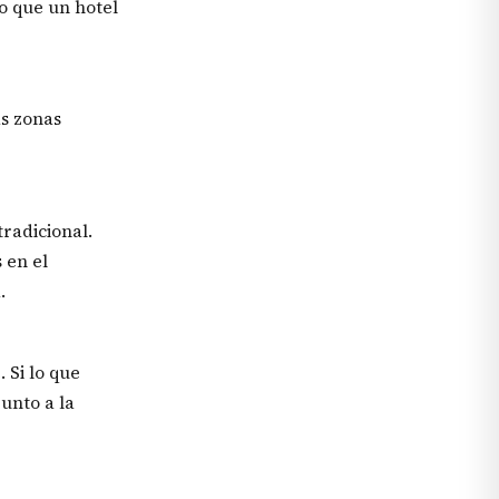
o que un hotel
s zonas
tradicional.
 en el
.
 Si lo que
unto a la