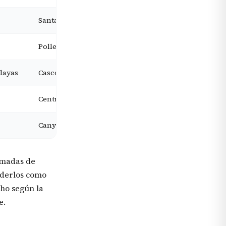
Santanyí
Desde 375 €
Pollença
Desde 364 €
playas
Casco antiguo de Alcúdia
Desde 160 €
Centro de Mallorca
Desde 170 €
Canyamel
Desde 442 €
tomadas de
enderlos como
cho según la
e.