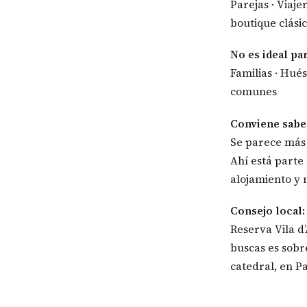
Parejas · Viaj
boutique clási
No es ideal pa
Familias · Hué
comunes
Conviene sabe
Se parece más 
Ahí está parte
alojamiento y 
Consejo local:
Reserva Vila d
buscas es sobr
catedral, en P