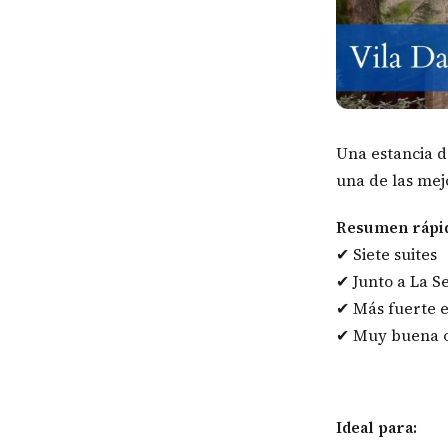
Una estancia d
una de las mejo
Resumen rápi
✔ Siete suites
✔ Junto a La S
✔ Más fuerte e
✔ Muy buena o
Ideal para: