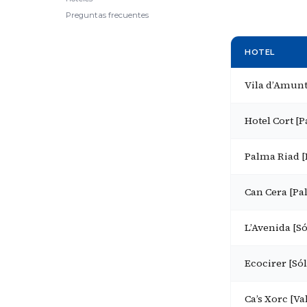
Preguntas frecuentes
HOTEL
Vila d’Amunt
Hotel Cort [
Palma Riad 
Can Cera [Pa
L’Avenida [Só
Ecocirer [Sól
Ca’s Xorc [Va