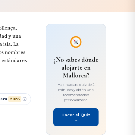
ollença,
idad y una
 isla. La
los nombres
¿No sabes dónde
s estándares
alojarte en
Mallorca?
Haz nuestro quiz de 2
minutos y obtén una
recomendación
para
2026
personalizada.
Hacer el Quiz
→