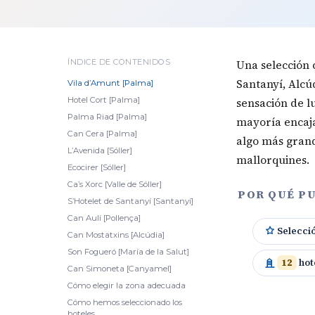
ÍNDICE DE CONTENIDOS
Una selección 
Santanyí, Alcú
Vila d’Amunt [Palma]
Hotel Cort [Palma]
sensación de l
Palma Riad [Palma]
mayoría encaja
Can Cera [Palma]
algo más grand
L’Avenida [Sóller]
mallorquines.
Ecocirer [Sóller]
Ca’s Xorc [Valle de Sóller]
POR QUÉ PU
S’Hotelet de Santanyí [Santanyí]
Can Aulí [Pollença]
Selecci
Can Mostatxins [Alcúdia]
Son Fogueró [María de la Salut]
12
hot
Can Simoneta [Canyamel]
Cómo elegir la zona adecuada
Cómo hemos seleccionado los
hoteles