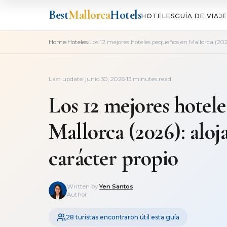
Best
Mallorca
Hotels
HOTELES
GUÍA DE VIAJE
›
›
Home
Hoteles
Los 12 mejores hoteles pequeños en Mallorca (2026
Last update: junio 30, 2026
·
13 minutes read
Los 12 mejores hotel
Mallorca (2026): aloj
carácter propio
Written by
Yen Santos
Author
28 turistas encontraron útil esta guía