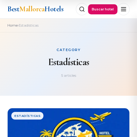
Best
Mallorca
Hotels
Buscar hotel
›
Home
Estadísticas
CATEGORY
Estadísticas
5 articles
ESTADÍSTICAS