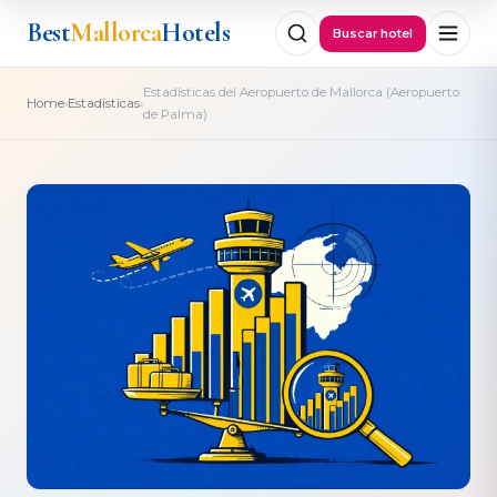
Best
Mallorca
Hotels
Buscar hotel
Estadísticas del Aeropuerto de Mallorca (Aeropuerto
›
›
Home
Estadísticas
de Palma)