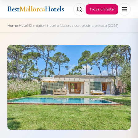
Best
Mallorca
Hotels
Trova un hotel
›
›
Home
Hotel
12 migliori hotel a Maiorca con piscina privata [2026]