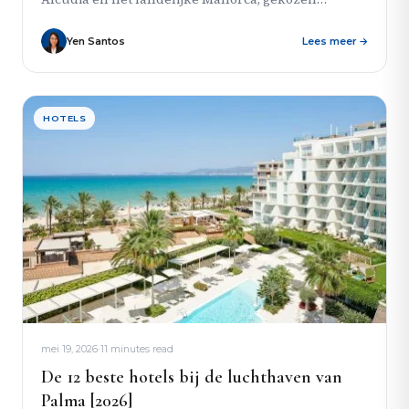
vanwege hun intieme sfeer, karakter en...
Yen Santos
Lees meer →
HOTELS
mei 19, 2026
·
11 minutes read
De 12 beste hotels bij de luchthaven van
Palma [2026]