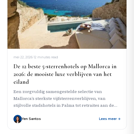
mei 22, 2026
·
12 minutes read
De 12 beste 5-sterrenhotels op Mallorca in
2026: de mooiste luxe verblijven van het
eiland
Een zorgvuldig samengestelde selectie van
Mallorca’s sterkste vijfsterrenverblijven, van
stijlvolle stadshotels in Palma tot retraites aan de
westkust, landelijke estates en hotels voor echt
bijzondere...
Yen Santos
Lees meer →