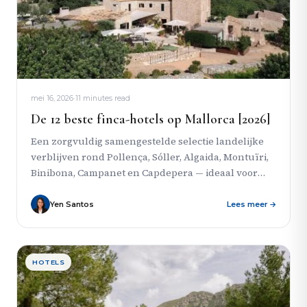
mei 16, 2026
·
11 minutes read
De 12 beste finca-hotels op Mallorca [2026]
Een zorgvuldig samengestelde selectie landelijke
verblijven rond Pollença, Sóller, Algaida, Montuïri,
Binibona, Campanet en Capdepera — ideaal voor
reizigers die meer karakter, meer ruimte en...
Yen Santos
Lees meer →
HOTELS