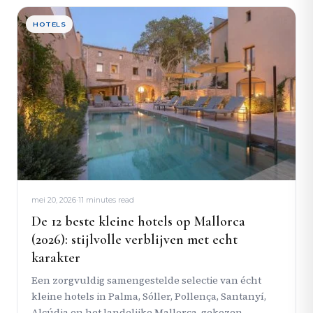
HOTELS
mei 20, 2026
·
11 minutes read
De 12 beste kleine hotels op Mallorca
(2026): stijlvolle verblijven met echt
karakter
Een zorgvuldig samengestelde selectie van écht
kleine hotels in Palma, Sóller, Pollença, Santanyí,
Alcúdia en het landelijke Mallorca, gekozen