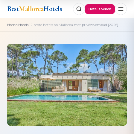
Best
Mallorca
Hotels
Hotel zoeken
›
›
Home
Hotels
12 beste hotels op Mallorca met privézwembad [2026]