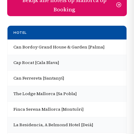
Bekijk alle hotels op Mallorca op
Booking
HOTEL
Can Bordoy Grand House & Garden [Palma]
Cap Rocat [Cala Blava]
Can Ferrereta [Santanyí]
The Lodge Mallorca [Sa Pobla]
Finca Serena Mallorca [Montuïri]
La Residencia, A Belmond Hotel [Deià]