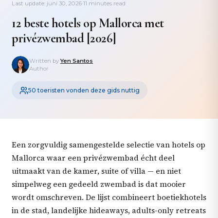
Last update: juni 30, 2026
·
11 minutes read
12 beste hotels op Mallorca met
privézwembad [2026]
Written by
Yen Santos
Author
50 toeristen vonden deze gids nuttig
Een zorgvuldig samengestelde selectie van hotels op
Mallorca waar een privézwembad écht deel
uitmaakt van de kamer, suite of villa — en niet
simpelweg een gedeeld zwembad is dat mooier
wordt omschreven. De lijst combineert boetiekhotels
in de stad, landelijke hideaways, adults-only retreats