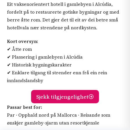
Eit vaksenorientert hotell i gamlebyen i Alcúdia,
fordelt på to restaurerte gotiske bygningar og med
berre åtte rom. Det gjer det til eit av dei betre små
hotellvala nær strendene på nordkysten.
Kort oversyn:
✔ Åtte rom
✔ Plassering i gamlebyen i Alcúdia
✔ Historisk bygningskarakter
✔ Enklare tilgang til strender enn frå ein rein
innlandslandsby
Sjekk tilgjengelighet
Passar best for:
Par · Opphald nord på Mallorca · Reisande som
ønskjer gamleby-sjarm utan resortkjensle