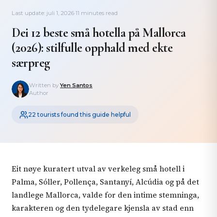
Last update: juli 1, 2026
·
11 minutes read
Dei 12 beste små hotella på Mallorca
(2026): stilfulle opphald med ekte
særpreg
Written by
Yen Santos
Author
22 tourists found this guide helpful
Eit nøye kuratert utval av verkeleg små hotell i
Palma, Sóller, Pollença, Santanyí, Alcúdia og på det
landlege Mallorca, valde for den intime stemninga,
karakteren og den tydelegare kjensla av stad enn