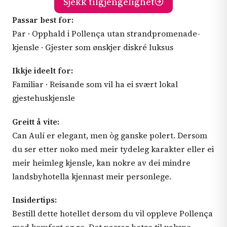
Sjekk tilgjengelighet
Passar best for:
Par · Opphald i Pollença utan strandpromenade-
kjensle · Gjester som ønskjer diskré luksus
Ikkje ideelt for:
Familiar · Reisande som vil ha ei svært lokal
gjestehuskjensle
Greitt å vite:
Can Aulí er elegant, men òg ganske polert. Dersom
du ser etter noko med meir tydeleg karakter eller ei
meir heimleg kjensle, kan nokre av dei mindre
landsbyhotella kjennast meir personlege.
Insidertips:
Bestill dette hotellet dersom du vil oppleve Pollença