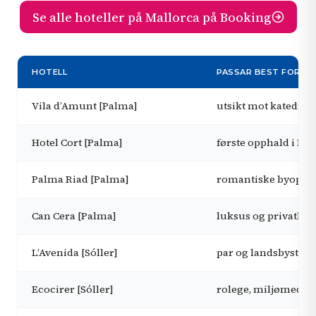
Se alle hoteller på Mallorca på Booking
HOTELL
PASSAR BEST FOR
Vila d’Amunt [Palma]
utsikt mot katedrale
Hotel Cort [Palma]
første opphald i Pa
Palma Riad [Palma]
romantiske byoppha
Can Cera [Palma]
luksus og privatliv
L’Avenida [Sóller]
par og landsbyste
Ecocirer [Sóller]
rolege, miljømedvi