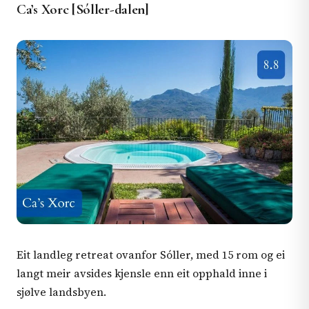
Ca’s Xorc [Sóller-dalen]
Eit landleg retreat ovanfor Sóller, med 15 rom og ei
langt meir avsides kjensle enn eit opphald inne i
sjølve landsbyen.