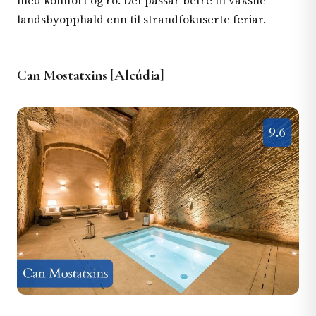
med komfort og ro. Det passar betre til vaksne
landsbyopphald enn til strandfokuserte feriar.
Can Mostatxins [Alcúdia]