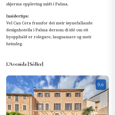
skjerma oppleving midt i Palma.
Insidertips:
Vel Can Cera framfor dei meir iøynefallande
designhotella i Palma dersom di idé om eit
byopphald er rolegare, langsamare og meir
heimleg.
L’Avenida [Sóller]