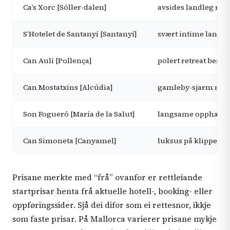
Ca’s Xorc [Sóller-dalen]
avsides landleg ro
S’Hotelet de Santanyí [Santanyí]
svært intime lands
Can Aulí [Pollença]
polert retreat berre
Can Mostatxins [Alcúdia]
gamleby-sjarm nær
Son Fogueró [María de la Salut]
langsame opphald p
Can Simoneta [Canyamel]
luksus på klippene
Prisane merkte med “frå” ovanfor er rettleiande
startprisar henta frå aktuelle hotell-, booking- eller
oppføringssider. Sjå dei difor som ei rettesnor, ikkje
som faste prisar. På Mallorca varierer prisane mykje