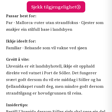
Sjekk tilgjengelighet
Passar best for:
Par · Mallorca-ruter utan strandfokus · Gjester som
ønskjer ein stilfull base i landsbyen
Ikkje ideelt for:
Familiar · Reisande som vil vakne ved sjøen
Greitt å vite:
L’Avenida er eit landsbyhotell, ikkje eit opphald
direkte ved vatnet i Port de Sóller. Det fungerer
svært godt dersom du vil ete middag i Sóller og ha
fjellandskapet rundt deg, men mindre godt dersom
strandtilgang er hovudgrunnen til reisa.
Insidertips:
Bestill L’Avenida dersom Sóller sjølv skal vere ein del