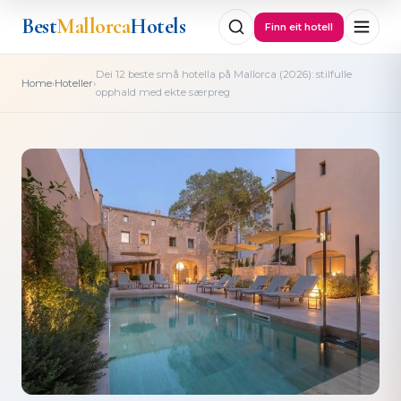
Best
Mallorca
Hotels
Finn eit hotell
Dei 12 beste små hotella på Mallorca (2026): stilfulle
›
›
Home
Hoteller
opphald med ekte særpreg