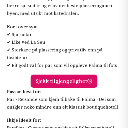
berre sju suitar og ei av dei beste plasseringane i
byen, med utsikt mot katedralen.
Kort oversyn:
✔ Sju suitar
✔ Like ved La Seu
✔ Sterkare på plassering og privatliv enn på
fasilitetar
✔ Eit godt val for par som vil oppleve Palma til fots
Sjekk tilgjengelighet
Passar best for:
Par · Reisande som kjem tilbake til Palma · Dei som
ønskjer noko mindre enn eit klassisk boutiquehotell
Ikkje ideelt for:
Familiar · Gjester som ønskjer eit fullservicehotell