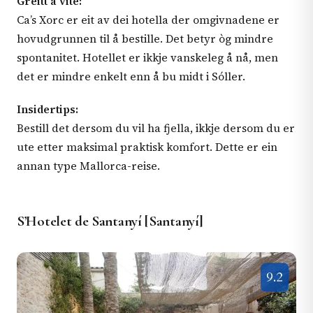
Greitt å vite:
Ca’s Xorc er eit av dei hotella der omgivnadene er
hovudgrunnen til å bestille. Det betyr òg mindre
spontanitet. Hotellet er ikkje vanskeleg å nå, men
det er mindre enkelt enn å bu midt i Sóller.
Insidertips:
Bestill det dersom du vil ha fjella, ikkje dersom du er
ute etter maksimal praktisk komfort. Dette er ein
annan type Mallorca-reise.
S’Hotelet de Santanyí [Santanyí]