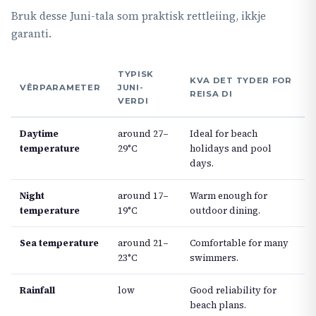
Bruk desse Juni-tala som praktisk rettleiing, ikkje
garanti.
TYPISK
KVA DET TYDER FOR
VÊRPARAMETER
JUNI-
REISA DI
VERDI
Daytime
around 27–
Ideal for beach
temperature
29°C
holidays and pool
days.
Night
around 17–
Warm enough for
temperature
19°C
outdoor dining.
Sea temperature
around 21–
Comfortable for many
23°C
swimmers.
Rainfall
low
Good reliability for
beach plans.