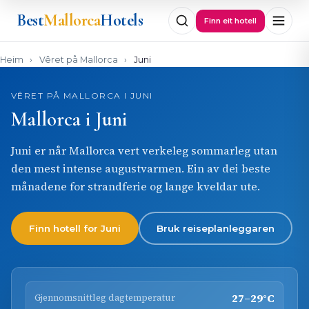
Best
Mallorca
Hotels
Finn eit hotell
Heim
›
Vêret på Mallorca
›
Juni
VÊRET PÅ MALLORCA I JUNI
Mallorca i Juni
Juni er når Mallorca vert verkeleg sommarleg utan
den mest intense augustvarmen. Ein av dei beste
månadene for strandferie og lange kveldar ute.
Finn hotell for Juni
Bruk reiseplanleggaren
27–29°C
Gjennomsnittleg dagtemperatur