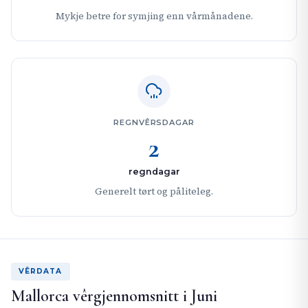
Mykje betre for symjing enn vårmånadene.
REGNVÊRSDAGAR
2
regndagar
Generelt tørt og påliteleg.
VÊRDATA
Mallorca vêrgjennomsnitt i Juni