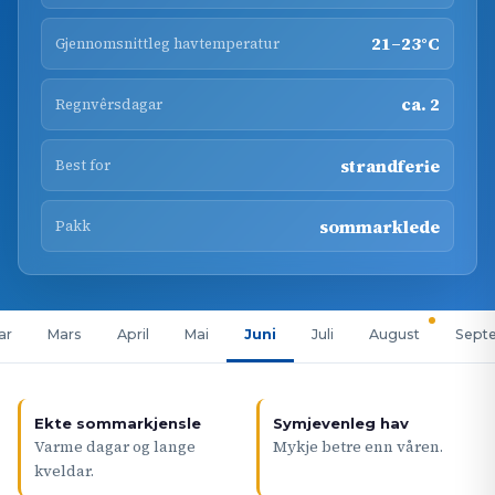
21–23°C
Gjennomsnittleg havtemperatur
ca. 2
Regnvêrsdagar
strandferie
Best for
sommarklede
Pakk
ar
Mars
April
Mai
Juni
Juli
August
Sept
Ekte sommarkjensle
Symjevenleg hav
Varme dagar og lange
Mykje betre enn våren.
kveldar.