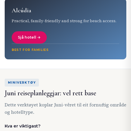
Alcúdia
Practical, family-friendly and strong for beach access.
Sjå hotell →
BEST FOR FAMILIES
MINIVERKTØY
Juni reiseplanleggjar: vel rett base
Dette verktøyet koplar Juni-vêret til eit fornuftig område
og hotelltype.
Kva er viktigast?