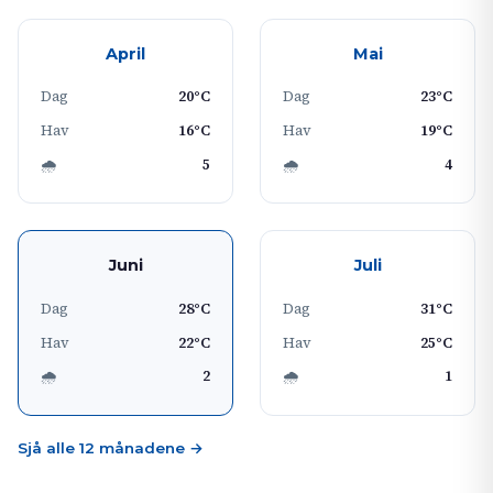
April
Mai
Dag
20°C
Dag
23°C
Hav
16°C
Hav
19°C
🌧
5
🌧
4
Juni
Juli
Dag
28°C
Dag
31°C
Hav
22°C
Hav
25°C
🌧
2
🌧
1
Sjå alle 12 månadene →