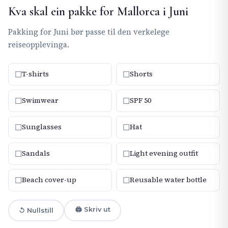
Kva skal ein pakke for Mallorca i Juni
Pakking for Juni bør passe til den verkelege
reiseopplevinga.
☐
☐
T-shirts
Shorts
☐
☐
Swimwear
SPF 50
☐
☐
Sunglasses
Hat
☐
☐
Sandals
Light evening outfit
☐
☐
Beach cover-up
Reusable water bottle
🖨 Skriv ut
↺ Nullstill