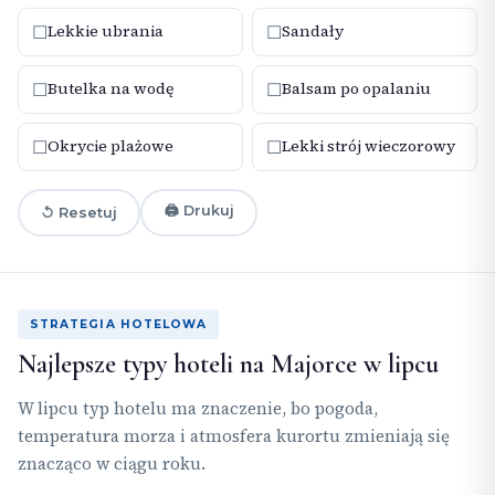
☐
☐
Lekkie ubrania
Sandały
☐
☐
Butelka na wodę
Balsam po opalaniu
☐
☐
Okrycie plażowe
Lekki strój wieczorowy
🖨 Drukuj
↺ Resetuj
STRATEGIA HOTELOWA
Najlepsze typy hoteli na Majorce w lipcu
W lipcu typ hotelu ma znaczenie, bo pogoda,
temperatura morza i atmosfera kurortu zmieniają się
znacząco w ciągu roku.