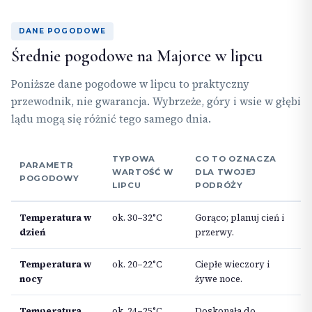
DANE POGODOWE
Średnie pogodowe na Majorce w lipcu
Poniższe dane pogodowe w lipcu to praktyczny
przewodnik, nie gwarancja. Wybrzeże, góry i wsie w głębi
lądu mogą się różnić tego samego dnia.
TYPOWA
CO TO OZNACZA
PARAMETR
WARTOŚĆ W
DLA TWOJEJ
POGODOWY
LIPCU
PODRÓŻY
Temperatura w
ok. 30–32°C
Gorąco; planuj cień i
dzień
przerwy.
Temperatura w
ok. 20–22°C
Ciepłe wieczory i
nocy
żywe noce.
Temperatura
ok. 24–25°C
Doskonała do