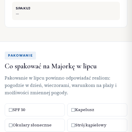
SPAKUJ
—
PAKOWANIE
Co spakować na Majorkę w lipcu
Pakowanie w lipcu powinno odpowiadać realiom:
pogodzie w dzień, wieczorami, warunkom na plaży i
możliwości zmiennej pogody.
☐
☐
SPF 50
Kapelusz
☐
☐
Okulary słoneczne
Strój kąpielowy