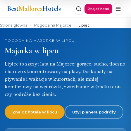
Best
Mallorca
Hotels
Znajdź hotel
Strona główna
›
Pogoda na Majorce
›
Lipiec
POGODA NA MAJORCE W LIPCU
Majorka w lipcu
Lipiec to szczyt lata na Majorce: gorąco, sucho, tłoczno
i bardzo skoncentrowany na plaży. Doskonały na
pływanie i wakacje w kurortach, ale mniej
komfortowy na wędrówki, zwiedzanie w środku dnia
czy podróże bez cienia.
Znajdź hotele w lipcu
Użyj planera podróży