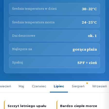
30–32°C
Średnia temperatura w dzień
24–25°C
Średnia temperatura morza
ok. 1
Dni deszczowe
gorąca plaża
Najlepsze na
SPF + cień
Spakuj
wiecień
Maj
Czerwiec
Lipiec
Sierpień
Wrzesień
Szczyt letniego upału
Bardzo ciepłe morze