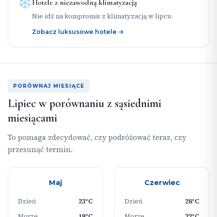
Hotele z niezawodną klimatyzacją
Nie idź na kompromis z klimatyzacją w lipcu.
Zobacz luksusowe hotele →
PORÓWNAJ MIESIĄCE
Lipiec w porównaniu z sąsiednimi
miesiącami
To pomaga zdecydować, czy podróżować teraz, czy
przesunąć termin.
Maj
Czerwiec
Dzień
23°C
Dzień
28°C
Morze
19°C
Morze
22°C