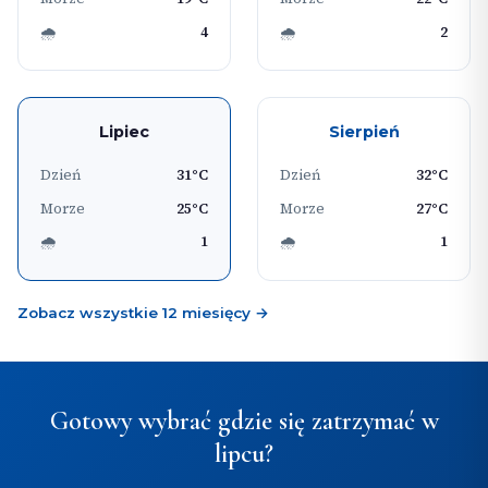
🌧
4
🌧
2
Lipiec
Sierpień
Dzień
31°C
Dzień
32°C
Morze
25°C
Morze
27°C
🌧
1
🌧
1
Zobacz wszystkie 12 miesięcy →
Gotowy wybrać gdzie się zatrzymać w
lipcu?