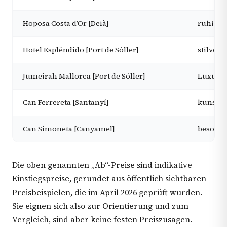
Hoposa Costa d’Or [Deià]
ruhige 
Hotel Espléndido [Port de Sóller]
stilvol
Jumeirah Mallorca [Port de Sóller]
Luxus m
Can Ferrereta [Santanyí]
kunstge
Can Simoneta [Canyamel]
besonde
Die oben genannten „Ab“-Preise sind indikative
Einstiegspreise, gerundet aus öffentlich sichtbaren
Preisbeispielen, die im April 2026 geprüft wurden.
Sie eignen sich also zur Orientierung und zum
Vergleich, sind aber keine festen Preiszusagen.