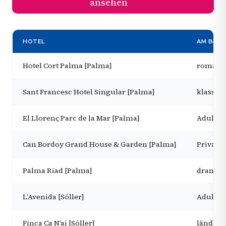
ansehen
HOTEL
AM BEST
Hotel Cort Palma [Palma]
romanti
Sant Francesc Hotel Singular [Palma]
klassisc
El Llorenç Parc de la Mar [Palma]
Adults-
Can Bordoy Grand House & Garden [Palma]
Privatsp
Palma Riad [Palma]
dramati
L’Avenida [Sóller]
Adults-
Finca Ca N’ai [Sóller]
ländlic