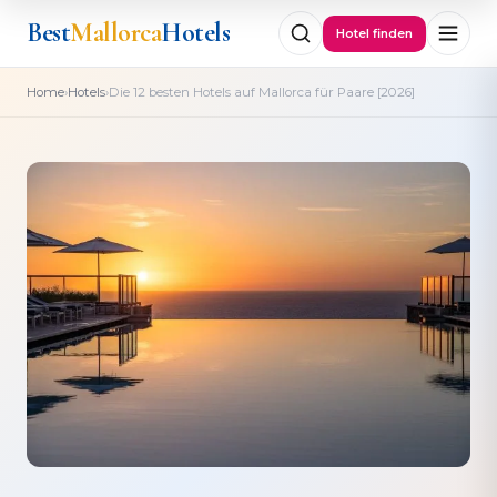
Best
Mallorca
Hotels
Hotel finden
›
›
Home
Hotels
Die 12 besten Hotels auf Mallorca für Paare [2026]