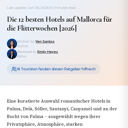
Last update: Juni 30, 2026
·
10 minutes read
Die 12 besten Hotels auf Mallorca für
die Flitterwochen [2026]
Written by
Yen Santos
Author
Reviewed by
Emily Hayes
Editor
18 Touristen fanden diesen Ratgeber hilfreich
Eine kuratierte Auswahl romantischer Hotels in
Palma, Deià, Sóller, Santanyí, Canyamel und an der
Bucht von Palma – ausgewählt wegen ihrer
Privatsphäre, Atmosphäre, starken