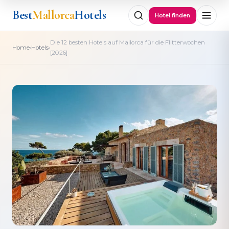
Best
Mallorca
Hotels
Hotel finden
Die 12 besten Hotels auf Mallorca für die Flitterwochen
›
›
Home
Hotels
[2026]