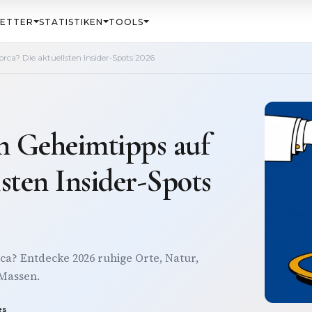
ETTER
STATISTIKEN
TOOLS
orca? Die aktuellsten Insider-Spots 2026
en Geheimtipps auf
lsten Insider-Spots
ca? Entdecke 2026 ruhige Orte, Natur,
 Massen.
es