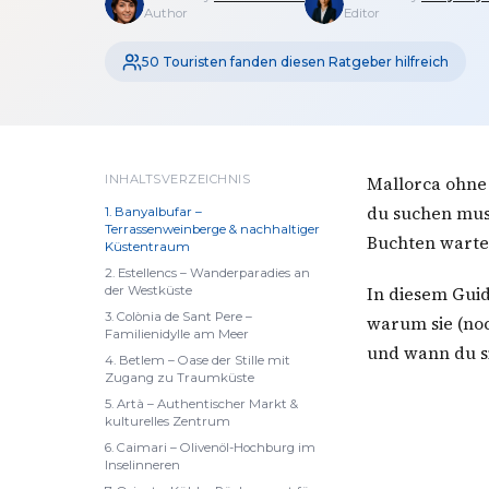
Author
Editor
50 Touristen fanden diesen Ratgeber hilfreich
INHALTSVERZEICHNIS
Mallorca ohne
du suchen mus
1. Banyalbufar –
Terrassenweinberge & nachhaltiger
Buchten warte
Küstentraum
2. Estellencs – Wanderparadies an
In diesem Guid
der Westküste
3. Colònia de Sant Pere –
warum sie (noc
Familienidylle am Meer
und wann du si
4. Betlem – Oase der Stille mit
Zugang zu Traumküste
5. Artà – Authentischer Markt &
kulturelles Zentrum
6. Caimari – Olivenöl-Hochburg im
Inselinneren