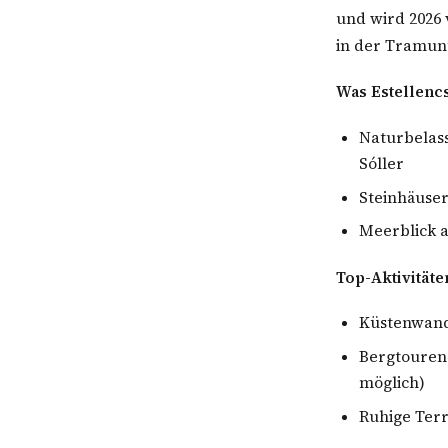
und wird 2026
in der Tramun
Was Estellenc
Naturbelass
Sóller
Steinhäuse
Meerblick 
Top-Aktivität
Küstenwand
Bergtouren
möglich)
Ruhige Terr