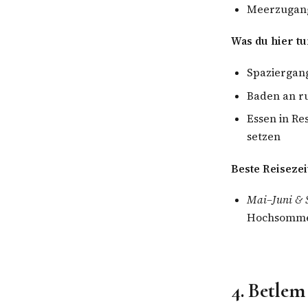
Meerzugang
Was du hier tu
Spaziergan
Baden an r
Essen in Re
setzen
Beste Reisezei
Mai–Juni & 
Hochsommer
4. Betlem