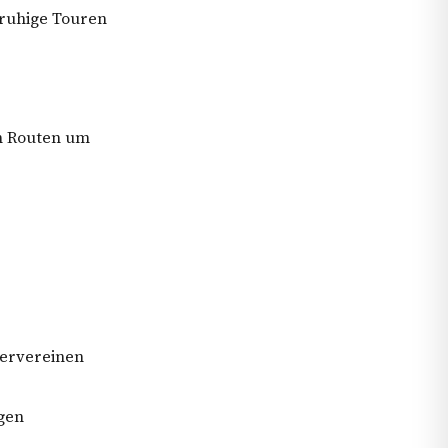
 ruhige Touren
en Routen um
dervereinen
igen