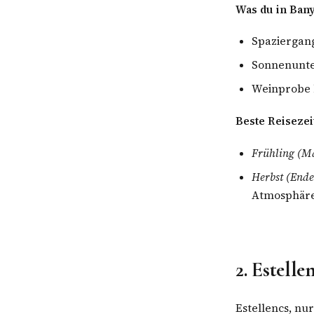
Was du in Ban
Spaziergang
Sonnenunte
Weinprobe b
Beste Reisezei
Frühling (M
Herbst (End
Atmosphär
2. Estell
Estellencs, nu