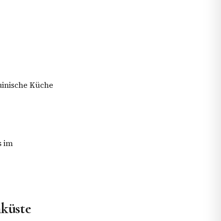
uinische Küche
s im
mküste