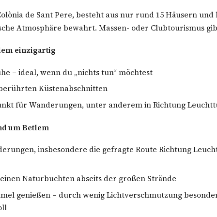
olònia de Sant Pere, besteht aus nur rund 15 Häusern und h
tische Atmosphäre bewahrt. Massen- oder Clubtourismus gibt
lem einzigartig
he – ideal, wenn du „nichts tun“ möchtest
berührten Küstenabschnitten
nkt für Wanderungen, unter anderem in Richtung Leucht
und um Betlem
erungen, insbesondere die gefragte Route Richtung Leuch
leinen Naturbuchten abseits der großen Strände
mel genießen – durch wenig Lichtverschmutzung besonde
ll