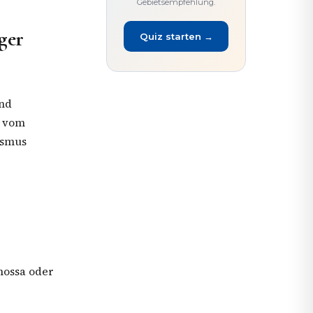
Gebietsempfehlung.
ger
Quiz starten →
und
s vom
rismus
mossa oder