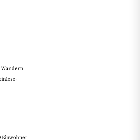
um Wandern
inlese-
50 Einwohner