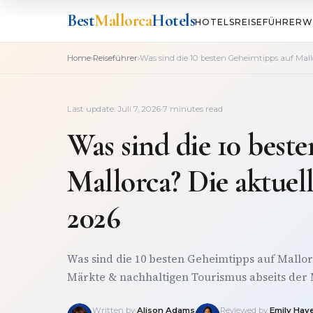
Best
Mallorca
Hotels
HOTELS
REISEFÜHRER
W
›
›
Home
Reiseführer
Was sind die 10 besten Geheimtipps auf Mall
Last update: Juli 7, 2026
·
7 minutes read
Was sind die 10 best
Mallorca? Die aktuel
2026
Was sind die 10 besten Geheimtipps auf Mallor
Märkte & nachhaltigen Tourismus abseits der
Written by
Alison Adams
Reviewed by
Emily Hay