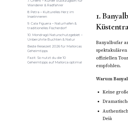
7. Orient – Kühler Rückzugsort für
Wanderer & Radfahrer
8. Petra – Kulturelles Herz im
1. Banyal
Inselinneren
9. Cala Figuera – Naturhafen &
Küstentr
traditionelles Fischerdorf
10. Mondragó Naturschutzgebiet –
Unberührte Buchten & Natur
Banyalbufar an
Beste Reisezeit 2026 für Mallorcas
spektakulären
Geheimtipps
offiziellen To
Fazit: So nutzt du die 10
Geheimtipps auf Mallorca optimal
empfohlen.
Warum Banyalb
Keine große
Dramatisch
Authentisch
Deià