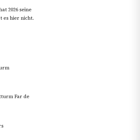
at 2026 seine
 es hier nicht.
turm
tturm Far de
rs