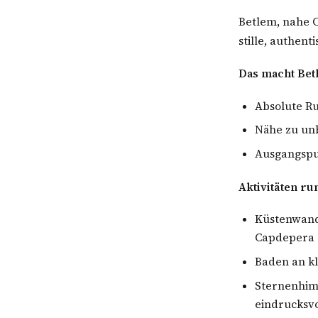
Betlem, nahe C
stille, authen
Das macht Bet
Absolute Ru
Nähe zu un
Ausgangspu
Aktivitäten r
Küstenwand
Capdepera
Baden an k
Sternenhim
eindrucksvo