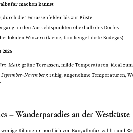
yalbufar machen kannst
 durch die Terrassenfelder bis zur Küste
rgang an den Aussichtspunkten oberhalb des Dorfes
ei lokalen Winzern (kleine, familiengeführte Bodegas)
t 2026
ärz–Mai)
: grüne Terrassen, milde Temperaturen, ideal z
e September–November)
: ruhig, angenehme Temperaturen, We
e
encs – Wanderparadies an der Westküste
r wenige Kilometer nördlich von Banyalbufar, zählt rund 3