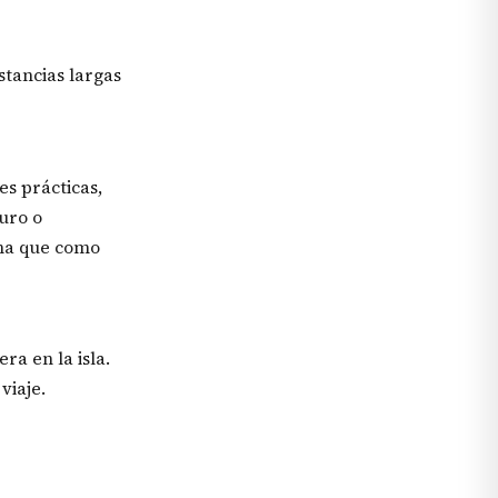
stancias largas
es prácticas,
uro o
ana que como
a en la isla.
viaje.