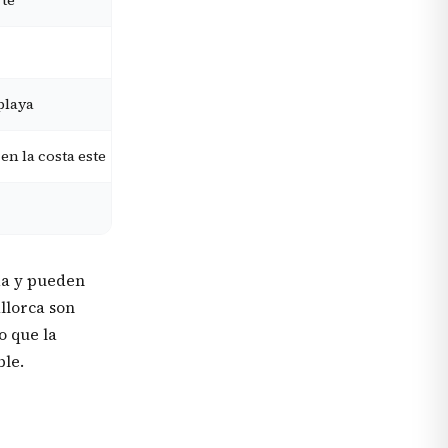
rte
Cala Sant Vicenç
Desde 220 €+
Port de Pollença
Desde 200 €+
playa
Port de Pollença
Desde 190 €+
en la costa este
Cala Bona
Desde 150 €+
Canyamel
Desde 500 €+
da y pueden
llorca son
o que la
le.