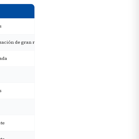
ZONA
DESDE
s
Palma
Desde 350 €+
sación de gran resort
Playa de Palma
Desde 180 €+
cada
Playa de Palma
Desde 220 €+
Playa de Palma
Desde 170 €+
s
Port de Sóller
Desde 230 €+
Valle de Sóller
Desde 260 €+
ste
Deià
Desde 240 €+