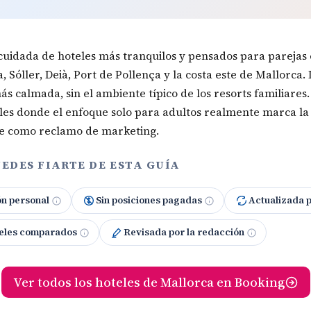
cuidada de hoteles más tranquilos y pensados para parejas
 Sóller, Deià, Port de Pollença y la costa este de Mallorca. 
s calmada, sin el ambiente típico de los resorts familiares. 
les donde el enfoque solo para adultos realmente marca la
ce como reclamo de marketing.
EDES FIARTE DE ESTA GUÍA
ón personal
Sin posiciones pagadas
Actualizada 
eles comparados
Revisada por la redacción
Ver todos los hoteles de Mallorca en Booking