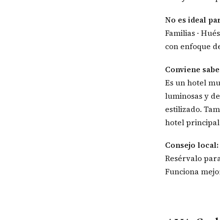
No es ideal pa
Familias · Hué
con enfoque de
Conviene sabe
Es un hotel muy
luminosas y de
estilizado. T
hotel principa
Consejo local:
Resérvalo para
Funciona mejor