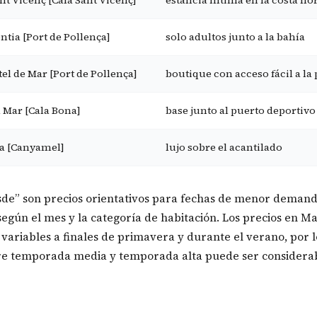
nt Vicenç [Cala Sant Vicenç]
estancia íntima en la costa no
ntia [Port de Pollença]
solo adultos junto a la bahía
el de Mar [Port de Pollença]
boutique con acceso fácil a la 
l Mar [Cala Bona]
base junto al puerto deportivo 
a [Canyamel]
lujo sobre el acantilado
esde” son precios orientativos para fechas de menor deman
egún el mes y la categoría de habitación. Los precios en Ma
variables a finales de primavera y durante el verano, por l
re temporada media y temporada alta puede ser considerab