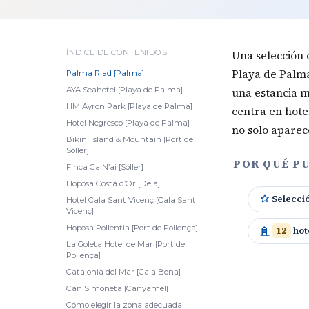
ÍNDICE DE CONTENIDOS
Una selección 
Playa de Palma,
Palma Riad [Palma]
AYA Seahotel [Playa de Palma]
una estancia má
HM Ayron Park [Playa de Palma]
centra en hote
Hotel Negresco [Playa de Palma]
no solo apare
Bikini Island & Mountain [Port de
Sóller]
POR QUÉ PU
Finca Ca N’ai [Sóller]
Hoposa Costa d’Or [Deià]
Selecci
Hotel Cala Sant Vicenç [Cala Sant
Vicenç]
Hoposa Pollentia [Port de Pollença]
12
hot
La Goleta Hotel de Mar [Port de
Pollença]
Catalonia del Mar [Cala Bona]
Can Simoneta [Canyamel]
Cómo elegir la zona adecuada