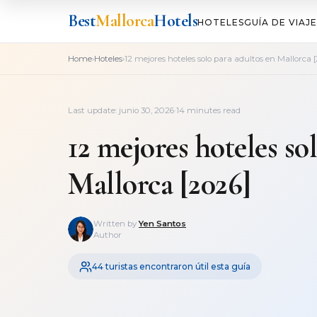
Best
Mallorca
Hotels
HOTELES
GUÍA DE VIAJE
›
›
Home
Hoteles
12 mejores hoteles solo para adultos en Mallorca 
Last update: junio 30, 2026
·
14 minutes read
12 mejores hoteles so
Mallorca [2026]
Written by
Yen Santos
Author
44 turistas encontraron útil esta guía