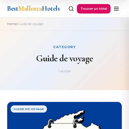
Best
Mallorca
Hotels
Trouver un hôtel
›
Home
Guide de voyage
CATEGORY
Guide de voyage
1 article
GUIDE DE VOYAGE