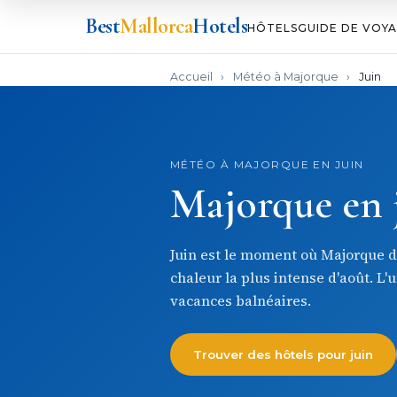
Best
Mallorca
Hotels
HÔTELS
GUIDE DE VOY
Accueil
›
Météo à Majorque
›
Juin
MÉTÉO À MAJORQUE EN JUIN
Majorque en 
Juin est le moment où Majorque d
chaleur la plus intense d'août. L'
vacances balnéaires.
Trouver des hôtels pour juin