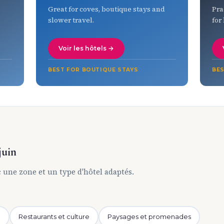
Great for coves, boutique stays and
Pra
slower travel.
for
Voir les hôtels →
BEST FOR BOUTIQUE STAYS
BES
juin
c une zone et un type d'hôtel adaptés.
l
Restaurants et culture
Paysages et promenades