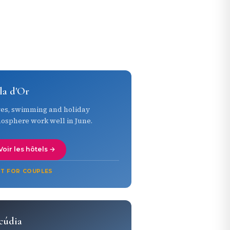
la d'Or
es, swimming and holiday
osphere work well in June.
Voir les hôtels →
T FOR COUPLES
cúdia