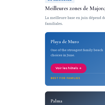
Meilleures zones de Majorq
La meilleure base en juin dépend de
familiales.
Playa de Muro
One of the strongest family beach
choices in June.
Voir les hôtels →
BEST FOR FAMILIES
Palma