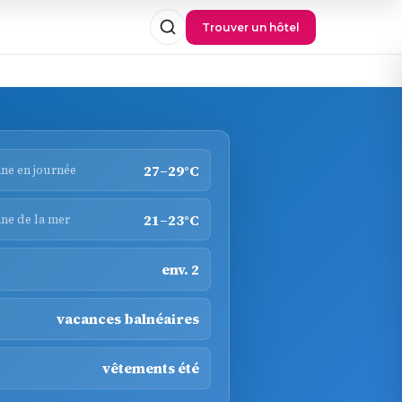
Trouver un hôtel
27–29°C
ne en journée
21–23°C
ne de la mer
env. 2
vacances balnéaires
vêtements été