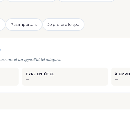
t
Pas important
Je préfère le spa
n
une zone et un type d'hôtel adaptés.
TYPE D'HÔTEL
À EMP
—
—