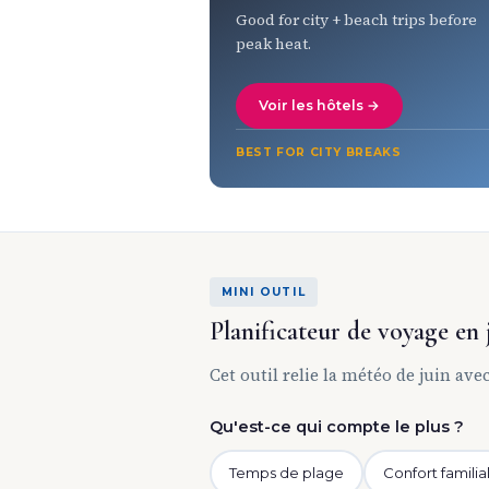
Good for city + beach trips before
peak heat.
Voir les hôtels →
BEST FOR CITY BREAKS
MINI OUTIL
Planificateur de voyage en 
Cet outil relie la météo de juin ave
Qu'est-ce qui compte le plus ?
Temps de plage
Confort familia