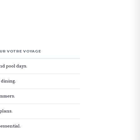
POUR VOTRE VOYAGE
nd pool days.
dining.
immers.
 plans.
essential.