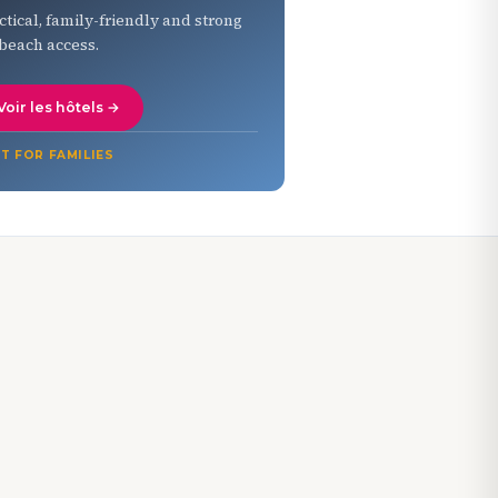
ctical, family-friendly and strong
 beach access.
Voir les hôtels →
T FOR FAMILIES