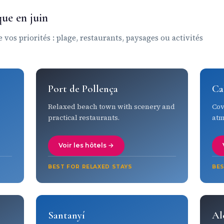
ue en juin
 vos priorités : plage, restaurants, paysages ou activités
Port de Pollença
Ca
Relaxed beach town with scenery and
Cov
practical restaurants.
atm
Voir les hôtels →
BEST FOR RELAXED STAYS
BES
Santanyí
Al