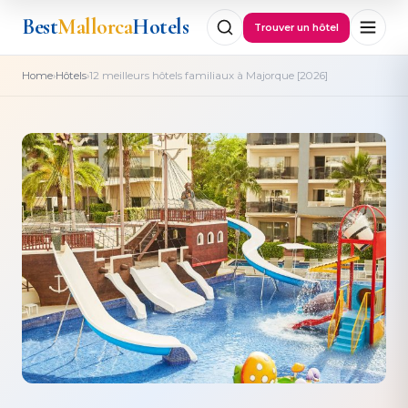
Best
Mallorca
Hotels
Trouver un hôtel
›
›
Home
Hôtels
12 meilleurs hôtels familiaux à Majorque [2026]