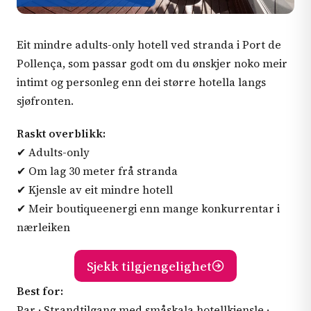
Eit mindre adults-only hotell ved stranda i Port de
Pollença, som passar godt om du ønskjer noko meir
intimt og personleg enn dei større hotella langs
sjøfronten.
Raskt overblikk:
✔ Adults-only
✔ Om lag 30 meter frå stranda
✔ Kjensle av eit mindre hotell
✔ Meir boutiqueenergi enn mange konkurrentar i
nærleiken
Sjekk tilgjengelighet
Best for:
Par · Strandtilgang med småskala hotellkjensle ·