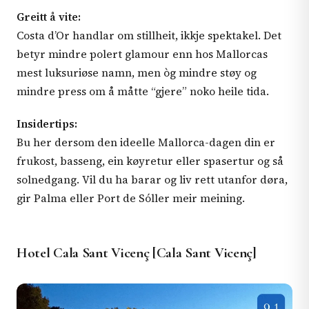
Greitt å vite:
Costa d’Or handlar om stillheit, ikkje spektakel. Det
betyr mindre polert glamour enn hos Mallorcas
mest luksuriøse namn, men òg mindre støy og
mindre press om å måtte “gjere” noko heile tida.
Insidertips:
Bu her dersom den ideelle Mallorca-dagen din er
frukost, basseng, ein køyretur eller spasertur og så
solnedgang. Vil du ha barar og liv rett utanfor døra,
gir Palma eller Port de Sóller meir meining.
Hotel Cala Sant Vicenç [Cala Sant Vicenç]