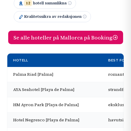
12
hotell samanlikna
Kvalitetssikra av redaksjonen
Se alle hoteller på Mallorca på Booking
HOTELL
BEST FOR
Palma Riad [Palma]
romantisk
AYA Seahotel [Playa de Palma]
strandfron
HM Ayron Park [Playa de Palma]
eksklusiv 
Hotel Negresco [Playa de Palma]
havutsikt 