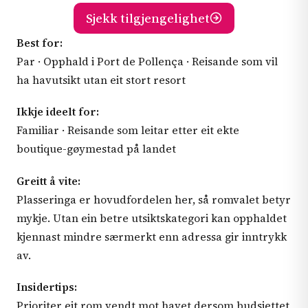
Sjekk tilgjengelighet
Best for:
Par · Opphald i Port de Pollença · Reisande som vil
ha havutsikt utan eit stort resort
Ikkje ideelt for:
Familiar · Reisande som leitar etter eit ekte
boutique-gøymestad på landet
Greitt å vite:
Plasseringa er hovudfordelen her, så romvalet betyr
mykje. Utan ein betre utsiktskategori kan opphaldet
kjennast mindre særmerkt enn adressa gir inntrykk
av.
Insidertips:
Prioriter eit rom vendt mot havet dersom budsjettet