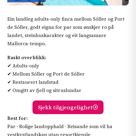
Ein landleg adults-only finca mellom Sóller og Port
de Sóller, godt eigna for par som ønskjer ro på
landet, steinhuskarakter og eit langsamare
Mallorca-tempo.
Raskt overblikk:
✔ Adults-only
✔ Mellom Sóller og Port de Sóller
✔ Restaurert landstad
✔ Omgitt av fjell og sitruslundar
Sjekk tilgjengelighet
Best for:
Par · Rolige landopphald · Reisande som vil ha
vestkystlandskap utan resortkjensle