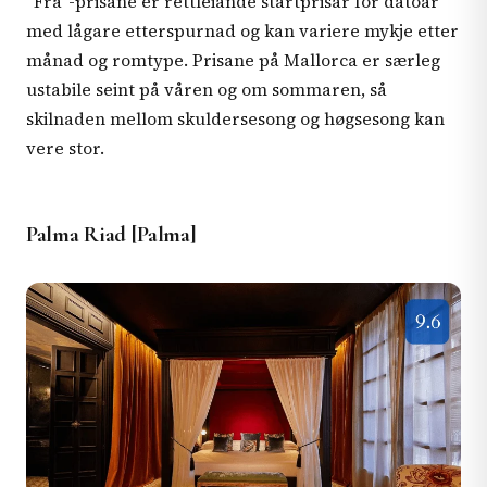
“Frå”-prisane er rettleiande startprisar for datoar
med lågare etterspurnad og kan variere mykje etter
månad og romtype. Prisane på Mallorca er særleg
ustabile seint på våren og om sommaren, så
skilnaden mellom skuldersesong og høgsesong kan
vere stor.
Palma Riad [Palma]