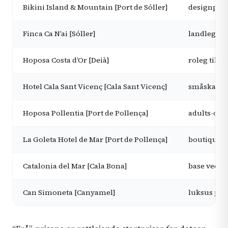
Bikini Island & Mountain [Port de Sóller]
designpre
Finca Ca N’ai [Sóller]
landleg r
Hoposa Costa d’Or [Deià]
roleg tilfl
Hotel Cala Sant Vicenç [Cala Sant Vicenç]
småskala o
Hoposa Pollentia [Port de Pollença]
adults-onl
La Goleta Hotel de Mar [Port de Pollença]
boutiqueho
Catalonia del Mar [Cala Bona]
base ved m
Can Simoneta [Canyamel]
luksus på 