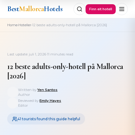
Best
Mallorca
Hotels
Finn eit hotell
›
›
Home
Hoteller
12 beste adults-only-hotell på Mallorca [2026]
Last update: juli 1, 2026
·
11 minutes read
12 beste adults-only-hotell på Mallorca
[2026]
Written by
Yen Santos
Author
Reviewed by
Emily Hayes
Editor
41 tourists found this guide helpful