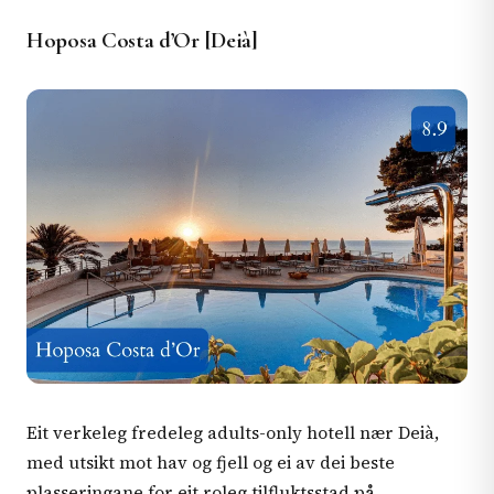
Hoposa Costa d’Or [Deià]
Eit verkeleg fredeleg adults-only hotell nær Deià,
med utsikt mot hav og fjell og ei av dei beste
plasseringane for eit roleg tilfluktsstad på