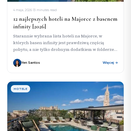
4 maja, 2026
·
13 minutes read
12 najlepszych hoteli na Majorce z basenem
infinity [2026]
Starannie wybrana lista hoteli na Majorce, w
których basen infinity jest prawdziwą częścią
pobytu, a nie tylko drobnym dodatkiem w folderze
reklamowym. Zestawienie łączy miejskie...
Yen Santos
Więcej →
HOTELE