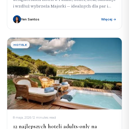
i wzdłuż wybrzeża Majorki — idealnych dla par i
osób szukających stylowego wypoczynku.
Zestawienie...
Yen Santos
Więcej →
HOTELE
8 maja, 2026
·
12 minutes read
12 najlepszych hoteli adults-only na