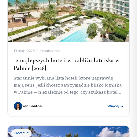
19 maja, 2026
·
12 minutes read
12 najlepszych hoteli w pobliżu lotniska w
Palmie [2026]
Starannie wybrana lista hoteli, które naprawdę
mają sens, jeśli chcesz zatrzymać się blisko lotniska
w Palmie — niezależnie od tego, czy szukasz hotelu
przy plaży...
Yen Santos
Więcej →
HOTELE