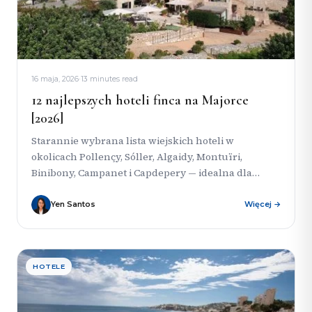
16 maja, 2026
·
13 minutes read
12 najlepszych hoteli finca na Majorce
[2026]
Starannie wybrana lista wiejskich hoteli w
okolicach Pollençy, Sóller, Algaidy, Montuïri,
Binibony, Campanet i Capdepery — idealna dla
podróżnych, którzy szukają więcej charakteru,
więcej przestrzeni...
Yen Santos
Więcej →
HOTELE