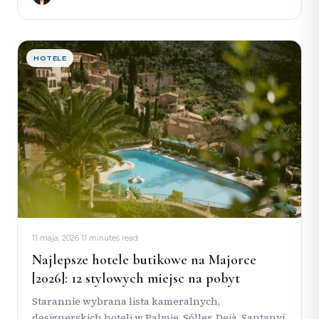
HOTELE
11 maja, 2026
·
11 minutes read
Najlepsze hotele butikowe na Majorce
[2026]: 12 stylowych miejsc na pobyt
Starannie wybrana lista kameralnych,
designerskich hoteli w Palmie, Sóller, Deià, Santanyí