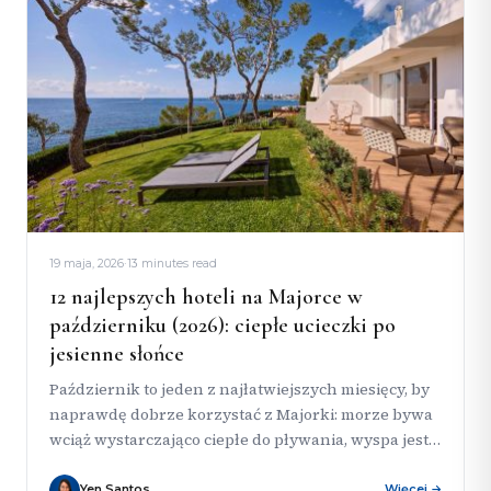
19 maja, 2026
·
13 minutes read
12 najlepszych hoteli na Majorce w
październiku (2026): ciepłe ucieczki po
jesienne słońce
Październik to jeden z najłatwiejszych miesięcy, by
naprawdę dobrze korzystać z Majorki: morze bywa
wciąż wystarczająco ciepłe do pływania, wyspa jest
mniej obciążona niż w...
Yen Santos
Więcej →