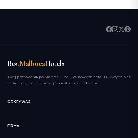
Best
Mallorca
Hotels
Twój przewodnik po Majorce — od luksusowych hoteli i ukrytych plaż
po autentyczne restauracje i lokalne doświadczenia.
ODKRYWAJ
FIRMA