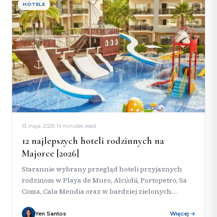
HOTELE
13 maja, 2026
·
14 minutes read
12 najlepszych hoteli rodzinnych na
Majorce [2026]
Starannie wybrany przegląd hoteli przyjaznych
rodzinom w Playa de Muro, Alcúdii, Portopetro, Sa
Coma, Cala Mendia oraz w bardziej zielonych
okolicach Palmy — wybranych pod...
Yen Santos
Więcej →