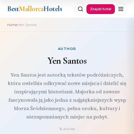
Best
Mallorca
Hotels
Znajdź hotel
›
Home
Yen Santos
AUTHOR
Yen Santos
Yen Santos jest autorką tekstów podróżniczych,
która uwielbia odkrywać nowe miejsca i dzielić się
inspirującymi historiami. Majorka od zawsze
fascynowała ją jako jedna z najpiękniejszych wysp
Morza Śródziemnego, pełna uroku, kultury i
niezapomnianych miejsc na pobyt.
16 articles