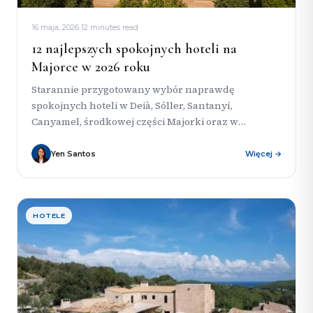
16 maja, 2026
·
12 minutes read
12 najlepszych spokojnych hoteli na
Majorce w 2026 roku
Starannie przygotowany wybór naprawdę
spokojnych hoteli w Deià, Sóller, Santanyí,
Canyamel, środkowej części Majorki oraz w
cichszych zakątkach Palmy — idealny dla par,
miłośników powolnego...
Yen Santos
Więcej →
HOTELE