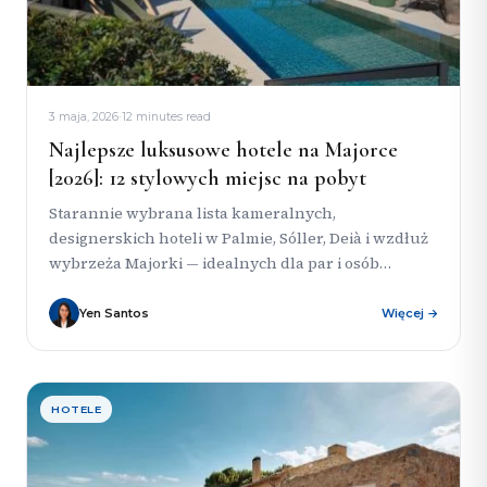
3 maja, 2026
·
12 minutes read
Najlepsze luksusowe hotele na Majorce
[2026]: 12 stylowych miejsc na pobyt
Starannie wybrana lista kameralnych,
designerskich hoteli w Palmie, Sóller, Deià i wzdłuż
wybrzeża Majorki — idealnych dla par i osób
szukających stylowego wypoczynku. Hotel
Najlepszy...
Yen Santos
Więcej →
HOTELE