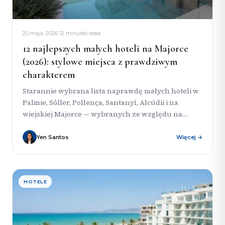
20 maja, 2026
·
12 minutes read
12 najlepszych małych hoteli na Majorce
(2026): stylowe miejsca z prawdziwym
charakterem
Starannie wybrana lista naprawdę małych hoteli w
Palmie, Sóller, Pollença, Santanyí, Alcúdii i na
wiejskiej Majorce — wybranych ze względu na
kameralną atmosferę, charakter i...
Yen Santos
Więcej →
HOTELE