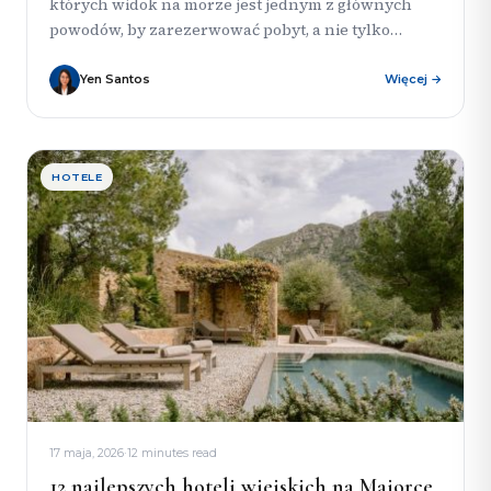
których widok na morze jest jednym z głównych
powodów, by zarezerwować pobyt, a nie tylko
ukrytą gdzieś głęboko...
Yen Santos
Więcej →
HOTELE
17 maja, 2026
·
12 minutes read
12 najlepszych hoteli wiejskich na Majorce