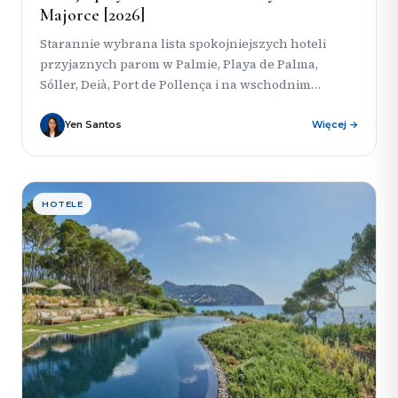
Majorce [2026]
Starannie wybrana lista spokojniejszych hoteli
przyjaznych parom w Palmie, Playa de Palma,
Sóller, Deià, Port de Pollença i na wschodnim
wybrzeżu Majorki — idealna, jeśli...
Yen Santos
Więcej →
HOTELE