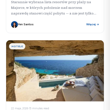
Starannie wybrana lista resortów przy plaży na
Majorce, w których położenie nad morzem
naprawdę stanowi część pobytu — a nie jest tylko
hotelem położonym gdzieś...
Yen Santos
Więcej →
HOTELE
22 maja, 2026
·
13 minutes read