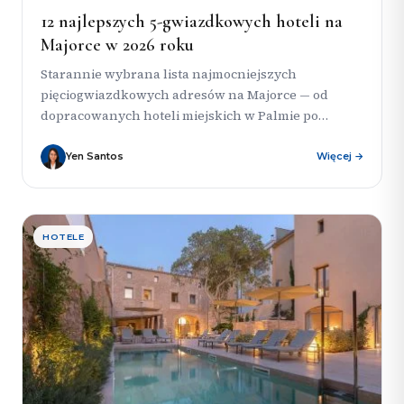
12 najlepszych 5-gwiazdkowych hoteli na
Majorce w 2026 roku
Starannie wybrana lista najmocniejszych
pięciogwiazdkowych adresów na Majorce — od
dopracowanych hoteli miejskich w Palmie po
zaciszne miejsca na zachodnim wybrzeżu, wiejskie
posiadłości i hotele...
Yen Santos
Więcej →
HOTELE