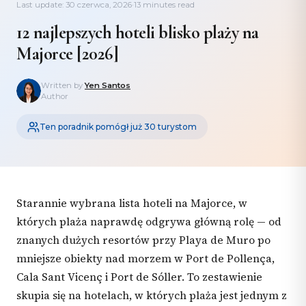
Last update: 30 czerwca, 2026
·
13 minutes read
12 najlepszych hoteli blisko plaży na
Majorce [2026]
Written by
Yen Santos
Author
Ten poradnik pomógł już 30 turystom
Starannie wybrana lista hoteli na Majorce, w
których plaża naprawdę odgrywa główną rolę — od
znanych dużych resortów przy Playa de Muro po
mniejsze obiekty nad morzem w Port de Pollença,
Cala Sant Vicenç i Port de Sóller. To zestawienie
skupia się na hotelach, w których plaża jest jednym z