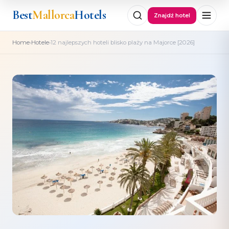
Best
Mallorca
Hotels
Znajdź hotel
›
›
Home
Hotele
12 najlepszych hoteli blisko plaży na Majorce [2026]