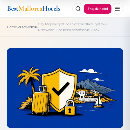
Best
Mallorca
Hotels
Znajdź hotel
Czy Majorka jest bezpieczna dla turystów?
›
›
Home
Przewodnik
Przewodnik po bezpieczeństwie 2026