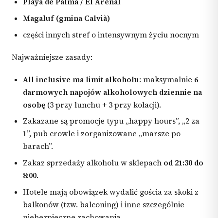
Playa de Palma / El Arenal
Magaluf (gmina Calvià)
części innych stref o intensywnym życiu nocnym
Najważniejsze zasady:
All inclusive ma limit alkoholu
: maksymalnie
6
darmowych napojów alkoholowych dziennie na
osobę
(3 przy lunchu + 3 przy kolacji).
Zakazane są promocje typu „happy hours”, „2 za
1”, pub crowle i zorganizowane „marsze po
barach”.
Zakaz sprzedaży alkoholu w sklepach
od 21:30 do
8:00
.
Hotele mają obowiązek wydalić gościa za skoki z
balkonów (tzw. balconing) i inne szczególnie
niebezpieczne zachowania.