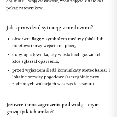
coś budzi Twoją ciekawość, zrób zdjęcie z daleka i
pokaż ratownikowi.
Jak sprawdzać sytuację z meduzami?
obserwuj
flagę z symbolem meduzy
(biała lub
fioletowa) przy wejściu na plażę,
dopytaj ratownika, czy w ostatnich godzinach
ktoś zgłaszał oparzenia,
przed wyjazdem śledź komunikaty
Meteobalear
i
lokalne serwisy pogodowe (szczególnie przy
rodzinnych wakacjach w szczycie sezonu).
Jeżowce i inne zagrożenia pod wodą – czym
grożą i jak ich unikać?