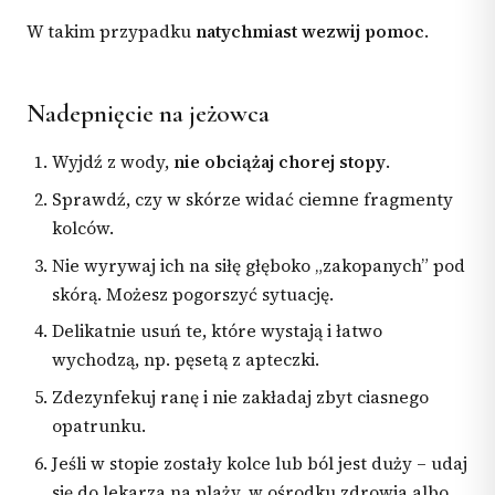
W takim przypadku
natychmiast wezwij pomoc
.
Nadepnięcie na jeżowca
Wyjdź z wody,
nie obciążaj chorej stopy
.
Sprawdź, czy w skórze widać ciemne fragmenty
kolców.
Nie wyrywaj ich na siłę głęboko „zakopanych” pod
skórą. Możesz pogorszyć sytuację.
Delikatnie usuń te, które wystają i łatwo
wychodzą, np. pęsetą z apteczki.
Zdezynfekuj ranę i nie zakładaj zbyt ciasnego
opatrunku.
Jeśli w stopie zostały kolce lub ból jest duży – udaj
się do lekarza na plaży, w ośrodku zdrowia albo