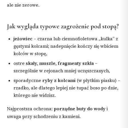
ale nie zerowe.
Jak wygląda typowe zagrożenie pod stopą?
jeżowiec
– czarna lub ciemnofioletowa „kulka” z
gęstymi kolcami; nadepnięcie kończy się wbiciem
kolców w stopę,
ostre
skały, muszle, fragmenty szkła
–
szczególnie w rejonach mniej uczęszczanych,
sporadyczne
ryby z kolcami
(w płytkim piasku) –
rzadko, ale dlatego lepiej nie tupać boso po dnie,
którego nie widzisz.
Najprostsza ochrona:
porządne buty do wody
i
uwaga przy schodzeniu z kamieni.