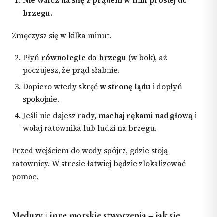
Nie walcz na siłę z prądem w linii prostej do
brzegu.
Zmęczysz się w kilka minut.
Płyń
równolegle do brzegu
(w bok), aż
poczujesz, że prąd słabnie.
Dopiero wtedy skręć
w stronę lądu
i dopłyń
spokojnie.
Jeśli nie dajesz rady,
machaj rękami nad głową
i
wołaj ratownika lub ludzi na brzegu.
Przed wejściem do wody spójrz, gdzie stoją
ratownicy. W stresie łatwiej będzie zlokalizować
pomoc.
Meduzy i inne morskie stworzenia – jak się