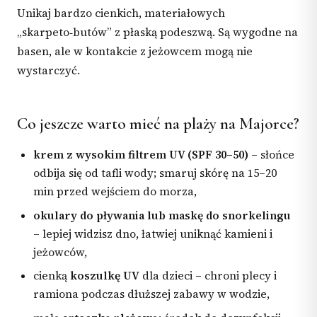
Unikaj bardzo cienkich, materiałowych
„skarpeto‑butów” z płaską podeszwą. Są wygodne na
basen, ale w kontakcie z jeżowcem mogą nie
wystarczyć.
Co jeszcze warto mieć na plaży na Majorce?
krem z wysokim filtrem UV (SPF 30–50)
– słońce
odbija się od tafli wody; smaruj skórę na 15–20
min przed wejściem do morza,
okulary do pływania lub maskę do snorkelingu
– lepiej widzisz dno, łatwiej uniknąć kamieni i
jeżowców,
cienką
koszulkę UV
dla dzieci – chroni plecy i
ramiona podczas dłuższej zabawy w wodzie,