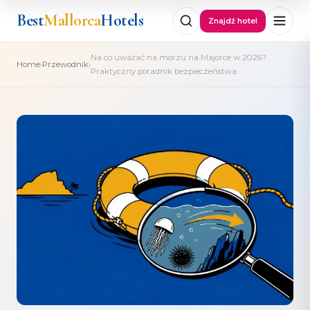
Best
Mallorca
Hotels
Znajdź hotel
Na co uważać na morzu na Majorce w 2026?
›
›
Home
Przewodnik
Praktyczny poradnik bezpieczeństwa