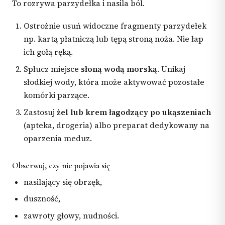
To rozrywa parzydełka i nasila ból.
Ostrożnie usuń widoczne fragmenty parzydełek
np. kartą płatniczą lub tępą stroną noża. Nie łap
ich gołą ręką.
Spłucz miejsce
słoną wodą morską
. Unikaj
słodkiej wody, która może aktywować pozostałe
komórki parzące.
Zastosuj
żel lub krem łagodzący po ukąszeniach
(apteka, drogeria) albo preparat dedykowany na
oparzenia meduz.
Obserwuj, czy nie pojawia się
nasilający się obrzęk,
duszność,
zawroty głowy, nudności.