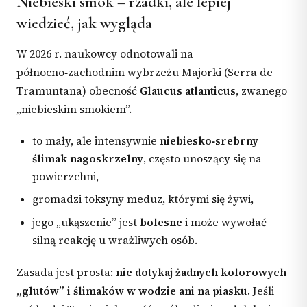
Niebieski smok – rzadki, ale lepiej
wiedzieć, jak wygląda
W 2026 r. naukowcy odnotowali na
północno‑zachodnim wybrzeżu Majorki (Serra de
Tramuntana) obecność
Glaucus atlanticus
, zwanego
„niebieskim smokiem”.
to mały, ale intensywnie
niebiesko‑srebrny
ślimak nagoskrzelny
, często unoszący się na
powierzchni,
gromadzi toksyny meduz, którymi się żywi,
jego „ukąszenie” jest
bolesne
i może wywołać
silną reakcję u wrażliwych osób.
Zasada jest prosta:
nie dotykaj żadnych kolorowych
„glutów” i ślimaków w wodzie ani na piasku.
Jeśli