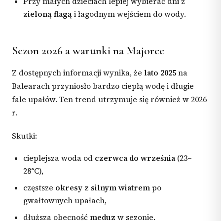
Przy małych dzieciach lepiej wybierać dni z
zieloną flagą
i łagodnym wejściem do wody.
Sezon 2026 a warunki na Majorce
Z dostępnych informacji wynika, że
lato 2025
na
Balearach przyniosło bardzo ciepłą wodę i długie
fale upałów. Ten trend utrzymuje się również w 2026
r.
Skutki:
cieplejsza woda od
czerwca do września
(23–
28°C),
częstsze
okresy z silnym wiatrem
po
gwałtownych upałach,
dłuższa obecność
meduz
w sezonie.