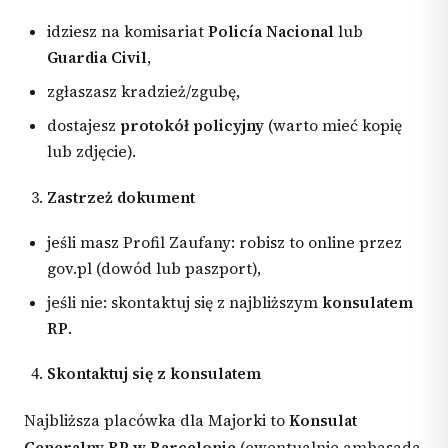
idziesz na komisariat
Policía Nacional
lub
Guardia Civil
,
zgłaszasz kradzież/zgubę,
dostajesz
protokół policyjny
(warto mieć kopię
lub zdjęcie).
Zastrzeż dokument
jeśli masz Profil Zaufany: robisz to online przez
gov.pl (dowód lub paszport),
jeśli nie: skontaktuj się z najbliższym
konsulatem
RP
.
Skontaktuj się z konsulatem
Najbliższa placówka dla Majorki to
Konsulat
Generalny RP w Barcelonie
(ewentualnie ambasada