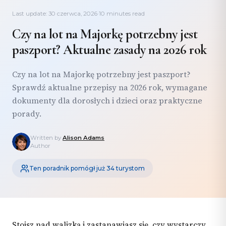
Last update: 30 czerwca, 2026
·
10 minutes read
Czy na lot na Majorkę potrzebny jest
paszport? Aktualne zasady na 2026 rok
Czy na lot na Majorkę potrzebny jest paszport?
Sprawdź aktualne przepisy na 2026 rok, wymagane
dokumenty dla dorosłych i dzieci oraz praktyczne
porady.
Written by
Alison Adams
Author
Ten poradnik pomógł już 34 turystom
Stoisz nad walizką i zastanawiasz się, czy wystarczy