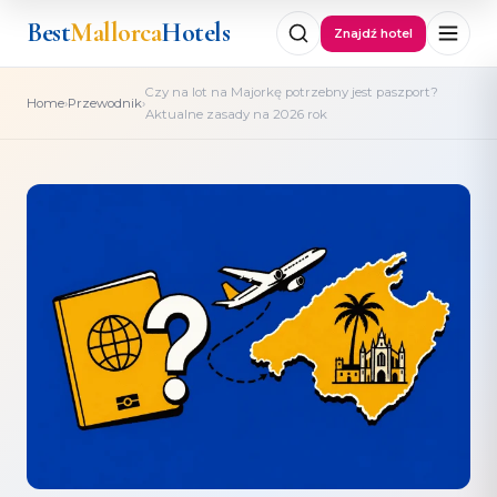
Best
Mallorca
Hotels
Znajdź hotel
Czy na lot na Majorkę potrzebny jest paszport?
›
›
Home
Przewodnik
Aktualne zasady na 2026 rok