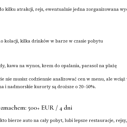
do kilku atrakcji, rejs, ewentualnie jedna zorganizowana wy
o kolacji, kilka drinków w barze w czasie pobytu
ody, kawa na wynos, krem do opalania, parasol na plażę
e nie musisz codziennie analizować cen w menu, ale wciąż
ma i nadmorskie kurorty są droższe o 20–50%.
ozmachem: 500+ EUR / 4 dni
 kto bierze auto na cały pobyt, lubi lepsze restauracje, rejs