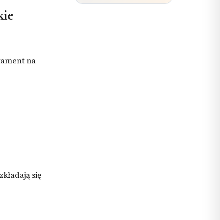
kie
rtament na
zkładają się