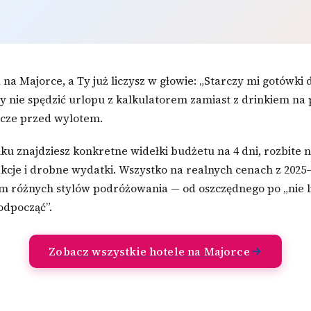
 na Majorce, a Ty już liczysz w głowie: „Starczy mi gotówki
y nie spędzić urlopu z kalkulatorem zamiast z drinkiem na p
szcze przed wylotem.
u znajdziesz konkretne widełki budżetu na 4 dni, rozbite n
akcje i drobne wydatki. Wszystko na realnych cenach z 2025–
 różnych stylów podróżowania — od oszczędnego po „nie li
odpocząć”.
Zobacz wszystkie hotele na Majorce