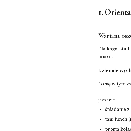
1. Orient
Wariant osz
Dla kogo: stud
board.
Dziennie wych
Co się w tym z
jedzenie
śniadanie z
tani lunch (
prosta kola