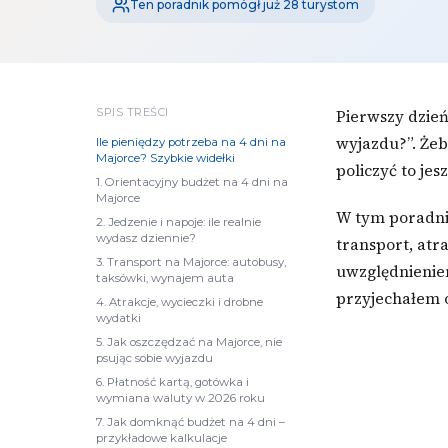
Ten poradnik pomógł już 28 turystom
SPIS TREŚCI
Pierwszy dzień
wyjazdu?”. Żeb
Ile pieniędzy potrzeba na 4 dni na
Majorce? Szybkie widełki
policzyć to je
1. Orientacyjny budżet na 4 dni na
Majorce
W tym poradnik
2. Jedzenie i napoje: ile realnie
wydasz dziennie?
transport, atr
3. Transport na Majorce: autobusy,
uwzględnieniem
taksówki, wynajem auta
przyjechałem 
4. Atrakcje, wycieczki i drobne
wydatki
5. Jak oszczędzać na Majorce, nie
psując sobie wyjazdu
6. Płatność kartą, gotówka i
wymiana waluty w 2026 roku
7. Jak domknąć budżet na 4 dni –
przykładowe kalkulacje