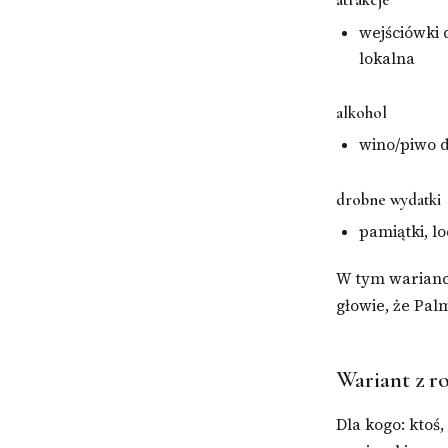
wejściówki 
lokalna
alkohol
wino/piwo d
drobne wydatki
pamiątki, l
W tym warianci
głowie, że Pal
Wariant z r
Dla kogo: ktoś,