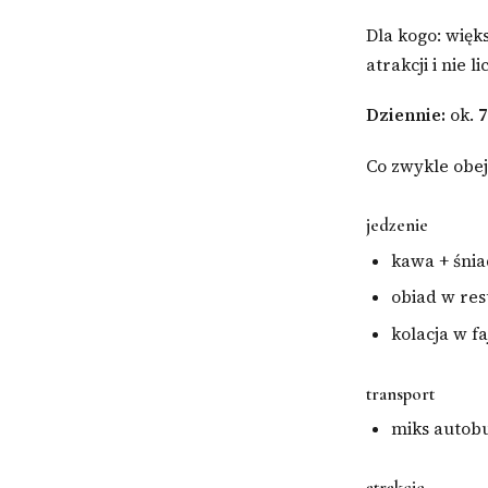
Dla kogo: więks
atrakcji i nie 
Dziennie:
ok.
7
Co zwykle obe
jedzenie
kawa + śni
obiad w res
kolacja w f
transport
miks autob
atrakcje