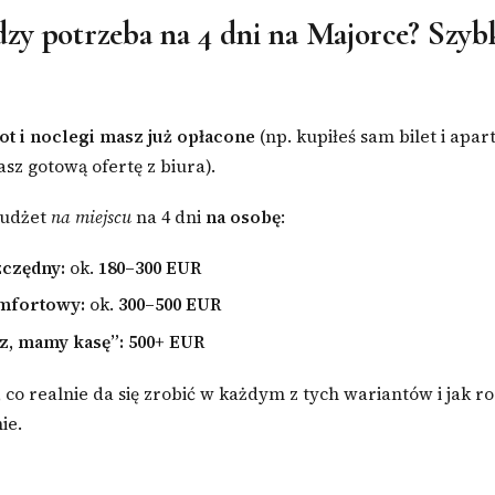
ędzy potrzeba na 4 dni na Majorce? Szyb
lot i noclegi masz już opłacone
(np. kupiłeś sam bilet i apa
sz gotową ofertę z biura).
budżet
na miejscu
na 4 dni
na osobę
:
zczędny:
ok.
180–300 EUR
mfortowy:
ok.
300–500 EUR
z, mamy kasę”:
500+ EUR
, co realnie da się zrobić w każdym z tych wariantów i jak ro
ie.