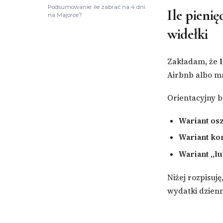
Podsumowanie: ile zabrać na 4 dni
Ile pieni
na Majorce?
widełki
Zakładam, że
Airbnb albo ma
Orientacyjny 
Wariant os
Wariant ko
Wariant „lu
Niżej rozpisuję
wydatki dzienn