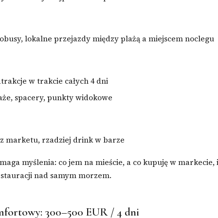
obusy, lokalne przejazdy między plażą a miejscem noclegu
atrakcje w trakcie całych 4 dni
laże, spacery, punkty widokowe
 z marketu, rzadziej drink w barze
aga myślenia: co jem na mieście, a co kupuję w markecie, i
estauracji nad samym morzem.
mfortowy: 300–500 EUR / 4 dni