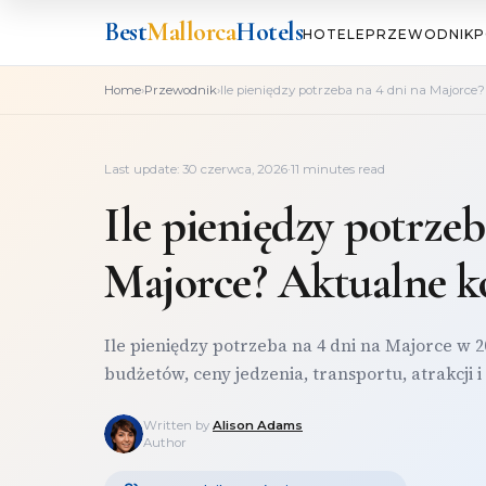
Best
Mallorca
Hotels
HOTELE
PRZEWODNIK
P
›
›
Home
Przewodnik
Ile pieniędzy potrzeba na 4 dni na Majorce
Last update: 30 czerwca, 2026
·
11 minutes read
Ile pieniędzy potrzeb
Majorce? Aktualne k
Ile pieniędzy potrzeba na 4 dni na Majorce w 
budżetów, ceny jedzenia, transportu, atrakcji i
Written by
Alison Adams
Author