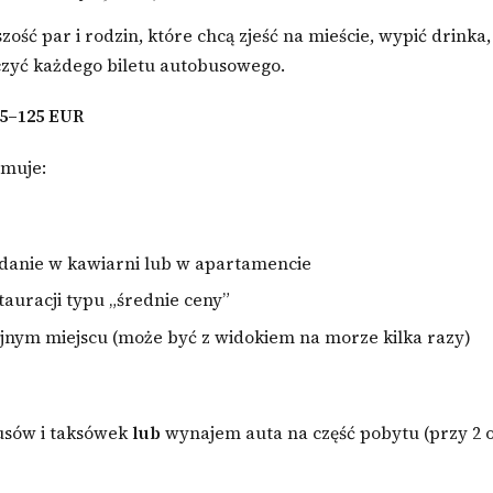
zość par i rodzin, które chcą zjeść na mieście, wypić drinka
liczyć każdego biletu autobusowego.
5–125 EUR
jmuje:
adanie w kawiarni lub w apartamencie
tauracji typu „średnie ceny”
ajnym miejscu (może być z widokiem na morze kilka razy)
usów i taksówek
lub
wynajem auta na część pobytu (przy 2 