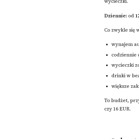
wycieczki.
Dziennie:
od
1
Co zwykle się 
wynajem aut
codziennie o
wycieczki z
drinki w b
większe zak
To budżet, prz
czy 16 EUR.