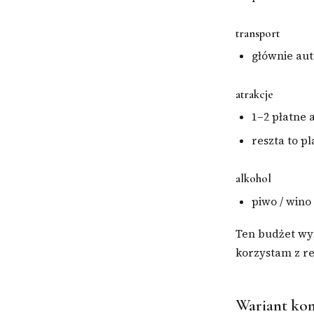
transport
głównie aut
atrakcje
1–2 płatne 
reszta to p
alkohol
piwo / wino
Ten budżet wym
korzystam z r
Wariant ko