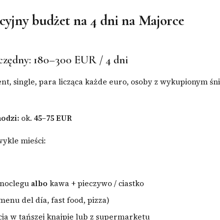
acyjny budżet na 4 dni na Majorce
czędny: 180–300 EUR / 4 dni
ent, single, para licząca każde euro, osoby z wykupionym ś
odzi:
ok.
45–75 EUR
wykle mieści:
 noclegu
albo
kawa + pieczywo / ciastko
menu del día, fast food, pizza)
cja w tańszej knajpie lub z supermarketu