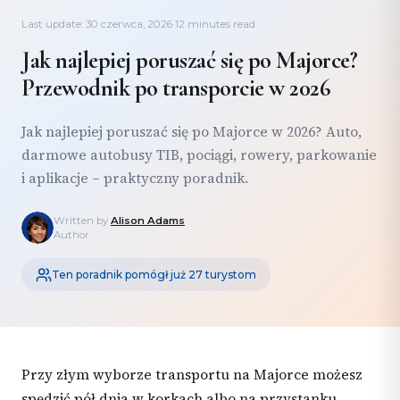
Last update: 30 czerwca, 2026
·
12 minutes read
Jak najlepiej poruszać się po Majorce?
Przewodnik po transporcie w 2026
Jak najlepiej poruszać się po Majorce w 2026? Auto,
darmowe autobusy TIB, pociągi, rowery, parkowanie
i aplikacje – praktyczny poradnik.
Written by
Alison Adams
Author
Ten poradnik pomógł już 27 turystom
Przy złym wyborze transportu na Majorce możesz
spędzić pół dnia w korkach albo na przystanku