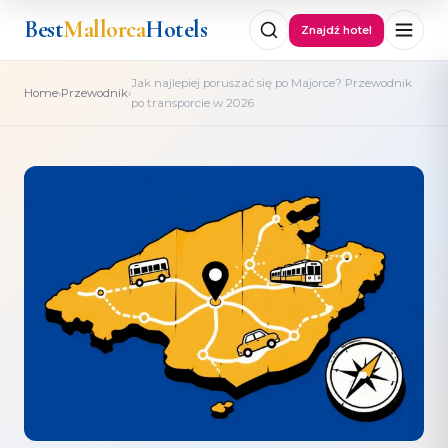
Best
Mallorca
Hotels
Znajdź hotel
Jak najlepiej poruszać się po Majorce? Przewodnik
›
›
Home
Przewodnik
po transporcie w 2026