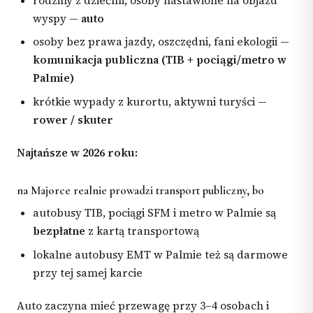
rodziny z dziećmi, osoby nastawione na objazd
wyspy —
auto
osoby bez prawa jazdy, oszczędni, fani ekologii —
komunikacja publiczna (TIB + pociągi/metro w
Palmie)
krótkie wypady z kurortu, aktywni turyści —
rower / skuter
Najtańsze w 2026 roku:
na Majorce realnie prowadzi transport publiczny, bo
autobusy TIB, pociągi SFM i metro w Palmie są
bezpłatne
z kartą transportową
lokalne autobusy EMT w Palmie też są darmowe
przy tej samej karcie
Auto zaczyna mieć przewagę przy 3–4 osobach i