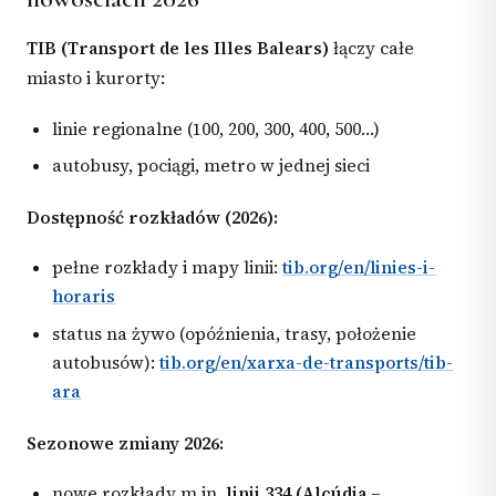
TIB (Transport de les Illes Balears)
łączy całe
miasto i kurorty:
linie regionalne (100, 200, 300, 400, 500…)
autobusy, pociągi, metro w jednej sieci
Dostępność rozkładów (2026):
pełne rozkłady i mapy linii:
tib.org/en/linies-i-
horaris
status na żywo (opóźnienia, trasy, położenie
autobusów):
tib.org/en/xarxa-de-transports/tib-
ara
Sezonowe zmiany 2026:
nowe rozkłady m.in.
linii 334 (Alcúdia –