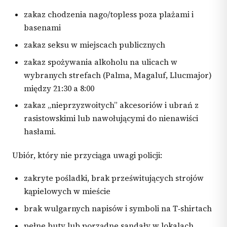
zakaz chodzenia nago/topless poza plażami i
basenami
zakaz seksu w miejscach publicznych
zakaz spożywania alkoholu na ulicach w
wybranych strefach (Palma, Magaluf, Llucmajor)
między 21:30 a 8:00
zakaz „nieprzyzwoitych” akcesoriów i ubrań z
rasistowskimi lub nawołującymi do nienawiści
hasłami.
Ubiór, który nie przyciąga uwagi policji:
zakryte pośladki, brak prześwitujących strojów
kąpielowych w mieście
brak wulgarnych napisów i symboli na T‑shirtach
pełne buty lub porządne sandały w lokalach.