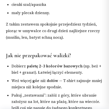
cienki szal/apaszka
mały plecak dzienny.
Z takim zestawem spokojnie przejedziesz tydzień,
piorąc w umywalce co drugi dzień najlżejsze rzeczy
(muślin, len, batyst schną nocą).
Jak nie przepakować walizki?
Dobierz
paletę 2–3 kolorów bazowych
(np. beż +
biel + granat). Łatwiej łączyć elementy.
Weź więcej
gór
niż
dołów
— T‑shirt zajmuje mniej
miejsca niż kolejne spodnie.
Pakuj „zestawami”: załóż z góry, które ubranie
założysz na lot, które na plażę, które na wieczór.
Jeśli coś nie pasuje do żadnego konkretnego