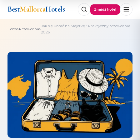
Best
Mallorca
Hotels
Znajdź hotel
Jak się ubrać na Majorkę? Praktyczny przewodnik
›
›
Home
Przewodnik
2026