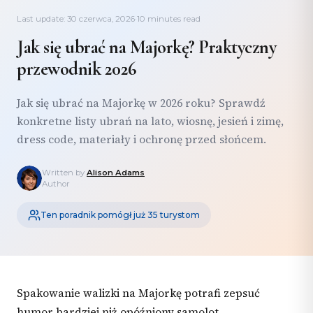
Last update: 30 czerwca, 2026
·
10 minutes read
Jak się ubrać na Majorkę? Praktyczny
przewodnik 2026
Jak się ubrać na Majorkę w 2026 roku? Sprawdź
konkretne listy ubrań na lato, wiosnę, jesień i zimę,
dress code, materiały i ochronę przed słońcem.
Written by
Alison Adams
Author
Ten poradnik pomógł już 35 turystom
Spakowanie walizki na Majorkę potrafi zepsuć
humor bardziej niż opóźniony samolot.