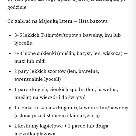
godzinie.
Co zabrać na Majorkę latem — lista bazowa:
3–5 lekkich T‑shirtów/topów z bawełny, lnu lub
lyocellu
2–3 luźne sukienki (muślin, batyst, len, wiskoza) —
maxi lub midi
2 pary lekkich szortów (len, bawełna,
ewentualnie lyocell)
1 para długich, cienkich spodni (len, bawełna,
muślin) na wieczór i do świątyń
1 cienka koszula z długim rękawem z lnu/bawełny
(osłona przed słońcem i klimatyzacją)
2 kostiumy kąpielowe + 1 pareo lub długa
narzutka plażowa