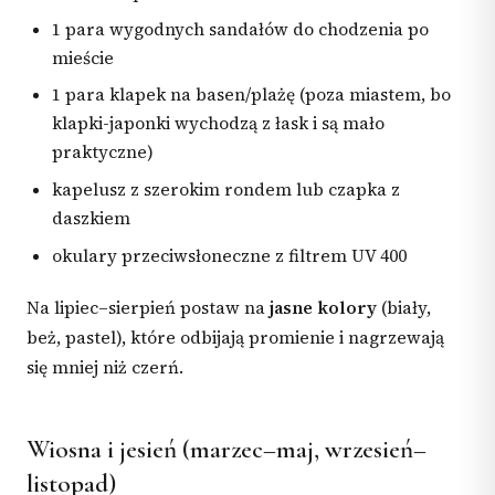
1 para wygodnych sandałów do chodzenia po
mieście
1 para klapek na basen/plażę (poza miastem, bo
klapki-japonki wychodzą z łask i są mało
praktyczne)
kapelusz z szerokim rondem lub czapka z
daszkiem
okulary przeciwsłoneczne z filtrem UV 400
Na lipiec–sierpień postaw na
jasne kolory
(biały,
beż, pastel), które odbijają promienie i nagrzewają
się mniej niż czerń.
Wiosna i jesień (marzec–maj, wrzesień–
listopad)