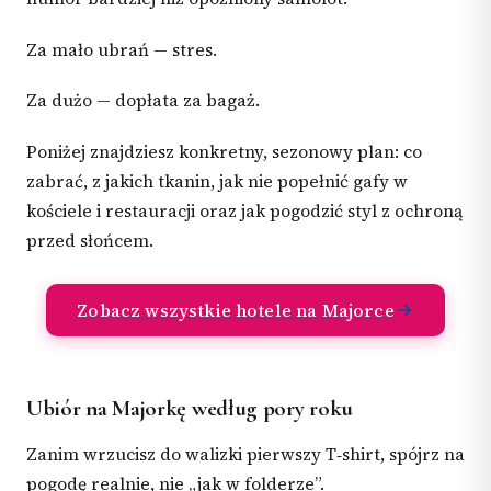
Za mało ubrań — stres.
Za dużo — dopłata za bagaż.
Poniżej znajdziesz konkretny, sezonowy plan: co
zabrać, z jakich tkanin, jak nie popełnić gafy w
kościele i restauracji oraz jak pogodzić styl z ochroną
przed słońcem.
Zobacz wszystkie hotele na Majorce
Ubiór na Majorkę według pory roku
Zanim wrzucisz do walizki pierwszy T‑shirt, spójrz na
pogodę realnie, nie „jak w folderze”.