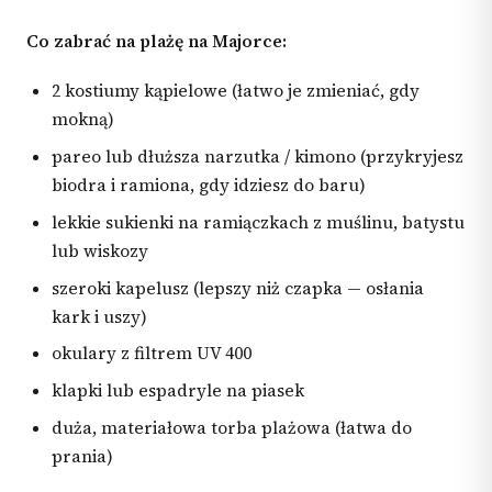
Co zabrać na plażę na Majorce:
2 kostiumy kąpielowe (łatwo je zmieniać, gdy
mokną)
pareo lub dłuższa narzutka / kimono (przykryjesz
biodra i ramiona, gdy idziesz do baru)
lekkie sukienki na ramiączkach z muślinu, batystu
lub wiskozy
szeroki kapelusz (lepszy niż czapka — osłania
kark i uszy)
okulary z filtrem UV 400
klapki lub espadryle na piasek
duża, materiałowa torba plażowa (łatwa do
prania)